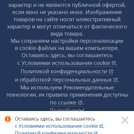
характер и не являются публичной офертой,
если явно не указано иное. Изображения
товаров на сайте носят иллюстративный
характер и могут отличаться от фактического
вида товара.
Мы сохраняем настройки персонализации
в cookie‑файлах на вашем компьютере.
Оставаясь здесь, вы соглашаетесь
с
Условиями использования
cookie
,
Политикой конфиденциальности
и
обработкой персональных данных
.
Мы используем Рекомендательные
технологии, их правила применения доступны
по ссылке
.
Подробнее
Оставаясь здесь, вы соглашаетесь
с
Условиями использования
cookie
,
© 1998−2026 «1С‑Рарус» ®. Все права
Политикой конфиденциальности