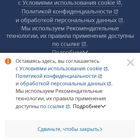
с
Условиями использования
cookie
,
Политикой конфиденциальности
и
обработкой персональных данных
.
Мы используем Рекомендательные
технологии, их правила применения доступны
по ссылке
.
Подробнее
Оставаясь здесь, вы соглашаетесь
с
Условиями использования
cookie
,
© 1998−2026 «1С‑Рарус» ®. Все права
Политикой конфиденциальности
защищены.
и
обработкой персональных данных
.
Мы используем Рекомендательные
технологии, их правила применения
Сообщить об ошибке
доступны
по ссылке
.
Подробнее
Сдвиньте, чтобы закрыть
Позвоните мне