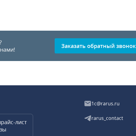
?
Заказать обратный звонок
 нами!
1c@rarus.ru
rarus_contact
прайс-лист
квы