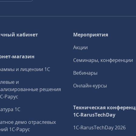
чный кабинет
Мероприятия
Акции
рнет-магазин
Семинары, конференции
аммы и лицензии 1С
Вебинары
левые и
Онлайн-курсы
иализированные решения
1С‑Рарус
Техническая конференц
атура 1С
1C‑RarusTechDay
атное демо отраслевых
1C‑RarusTechDay 2026
ий 1С‑Рарус