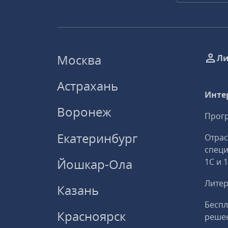
Москва
Ли
Астрахань
Инте
Воронеж
Прогр
Екатеринбург
Отрас
спец
Йошкар-Ола
1С и 
Литер
Казань
Беспл
Красноярск
решен