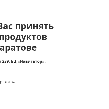
Вас принять
 продуктов
Саратове
ая 239, БЦ «Навигатор»,
рского»