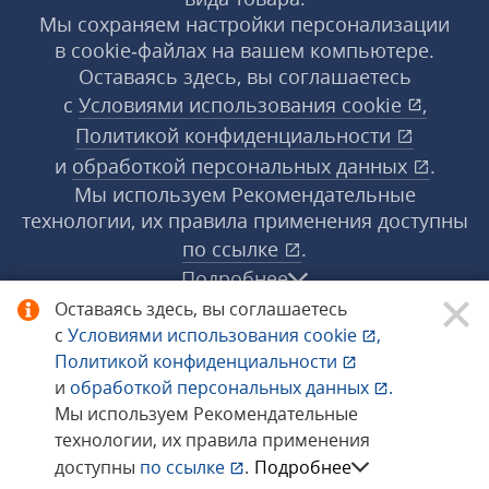
Мы сохраняем настройки персонализации
в cookie‑файлах на вашем компьютере.
Оставаясь здесь, вы соглашаетесь
с
Условиями использования
cookie
,
Политикой конфиденциальности
и
обработкой персональных данных
.
Мы используем Рекомендательные
технологии, их правила применения доступны
по ссылке
.
Подробнее
Оставаясь здесь, вы соглашаетесь
с
Условиями использования
cookie
,
© 1998−2026 «1С‑Рарус» ®. Все права
Политикой конфиденциальности
защищены.
и
обработкой персональных данных
.
Мы используем Рекомендательные
технологии, их правила применения
Сообщить об ошибке
доступны
по ссылке
.
Подробнее