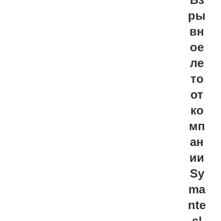
ры
вн
ое
ле
то
от
ко
мп
ан
ии
Sy
ma
nte
c!