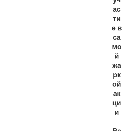
ас
ти
е в
са
мо
й
жа
рк
ой
ак
ци
и
Вз