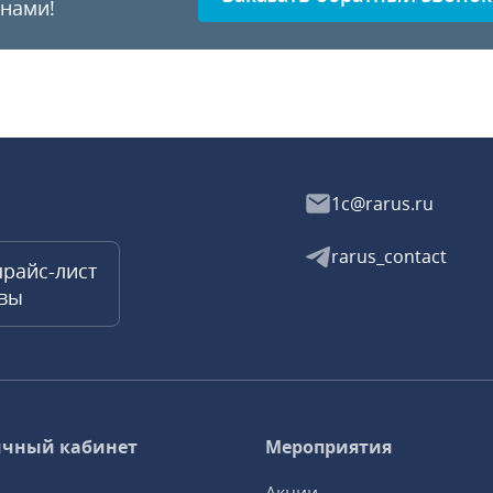
 нами!
1c@rarus.ru
rarus_contact
прайс-лист
квы
чный кабинет
Мероприятия