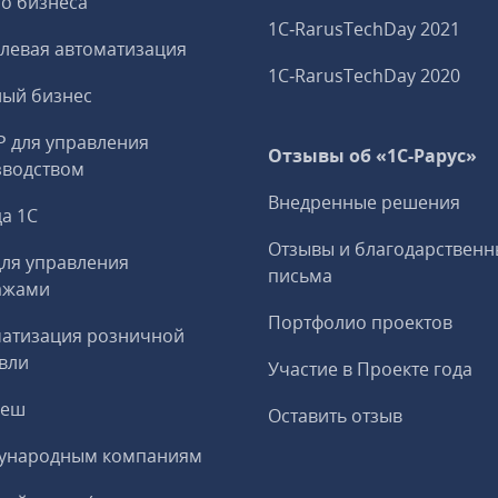
о бизнеса
1C‑RarusTechDay 2021
левая автоматизация
1C‑RarusTechDay 2020
ный бизнес
P для управления
Отзывы об «1С-Рарус»
зводством
Внедренные решения
а 1С
Отзывы и благодарственн
ля управления
письма
ажами
Портфолио проектов
матизация розничной
вли
Участие в Проекте года
реш
Оставить отзыв
ународным компаниям