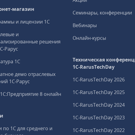
Акции
рнет-магазин
Семинары, конференции
аммы и лицензии 1С
Вебинары
левые и
Онлайн-курсы
иализированные решения
1С‑Рарус
Техническая конференц
атура 1С
1C‑RarusTechDay
атное демо отраслевых
1C‑RarusTechDay 2026
ий 1С‑Рарус
1C‑RarusTechDay 2025
1С:Предприятие 8 онлайн
1C‑RarusTechDay 2024
ги
1C‑RarusTechDay 2023
и по 1С для среднего и
1C‑RarusTechDay 2022