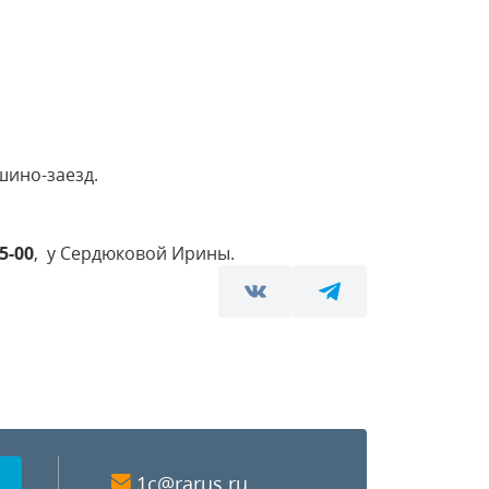
шино-заезд.
25-00
, у Сердюковой Ирины.
1c@rarus.ru