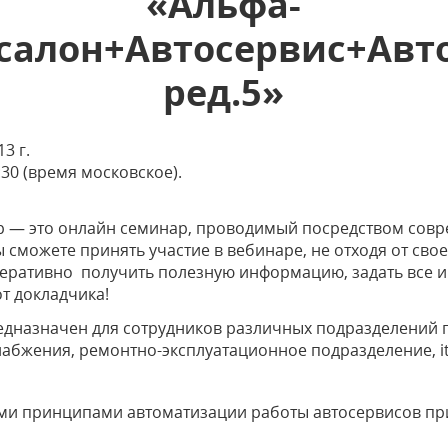
«Альфа-
салон+Автосервис+Авт
ред.5»
13 г.
:30 (время московское).
р — это онлайн семинар, проводимый посредством совр
 сможете принять участие в вебинаре, не отходя от сво
еративно получить полезную информацию, задать все 
от докладчика!
едназначен для сотрудников различных подразделений 
снабжения, ремонтно-эксплуатационное подразделение, i
ми принципами автоматизации работы автосервисов п