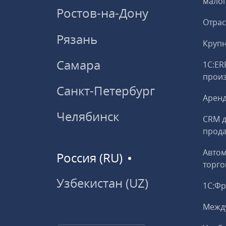
малог
Ростов-на-Дону
Отрас
Рязань
Круп
Самара
1С:ER
прои
Санкт-Петербург
Аренд
Челябинск
CRM д
прод
Авто
Россия (RU)
торго
Узбекистан (UZ)
1С:Ф
Межд