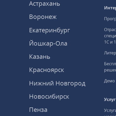
Астрахань
Инте
Воронеж
Прогр
Екатеринбург
Отрас
спец
Йошкар-Ола
1С и 
Литер
Казань
Беспл
Красноярск
решен
Демо 
Нижний Новгород
Новосибирск
Услу
Пенза
Услуг