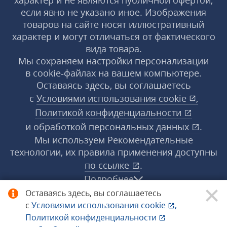
характер и не являются публичной офертой,
если явно не указано иное. Изображения
товаров на сайте носят иллюстративный
характер и могут отличаться от фактического
вида товара.
Мы сохраняем настройки персонализации
в cookie‑файлах на вашем компьютере.
Оставаясь здесь, вы соглашаетесь
с
Условиями использования
cookie
,
Политикой конфиденциальности
и
обработкой персональных данных
.
Мы используем Рекомендательные
технологии, их правила применения доступны
по ссылке
.
Подробнее
Оставаясь здесь, вы соглашаетесь
с
Условиями использования
cookie
,
© 1998−2026 «1С‑Рарус» ®. Все права
Политикой конфиденциальности
защищены.