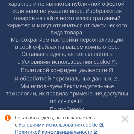
характер и не являются публичной офертой,
если явно не указано иное. Изображения
товаров на сайте носят иллюстративный
характер и могут отличаться от фактического
вида товара.
Мы сохраняем настройки персонализации
в cookie‑файлах на вашем компьютере.
Оставаясь здесь, вы соглашаетесь
с
Условиями использования
cookie
,
Политикой конфиденциальности
и
обработкой персональных данных
.
Мы используем Рекомендательные
технологии, их правила применения доступны
по ссылке
.
Подробнее
Оставаясь здесь, вы соглашаетесь
с
Условиями использования
cookie
,
© 1998−2026 «1С‑Рарус» ®. Все права
Политикой конфиденциальности