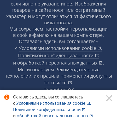
если явно не указано иное. Изображения
товаров на сайте носят иллюстративный
характер и могут отличаться от фактического
вида товара.
Мы сохраняем настройки персонализации
в cookie‑файлах на вашем компьютере.
Оставаясь здесь, вы соглашаетесь
с
Условиями использования
cookie
,
Политикой конфиденциальности
и
обработкой персональных данных
.
Мы используем Рекомендательные
технологии, их правила применения доступны
по ссылке
.
Подробнее
Оставаясь здесь, вы соглашаетесь
с
Условиями использования
cookie
,
© 1998−2026 «1С‑Рарус» ®. Все права
Политикой конфиденциальности
защищены.
и
обработкой персональных данных
.