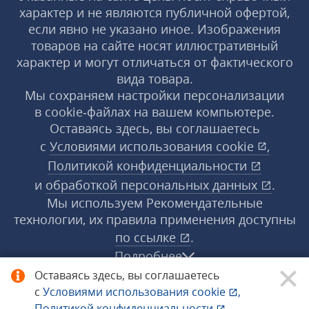
характер и не являются публичной офертой,
если явно не указано иное. Изображения
товаров на сайте носят иллюстративный
характер и могут отличаться от фактического
вида товара.
Мы сохраняем настройки персонализации
в cookie‑файлах на вашем компьютере.
Оставаясь здесь, вы соглашаетесь
с
Условиями использования
cookie
,
Политикой конфиденциальности
и
обработкой персональных данных
.
Мы используем Рекомендательные
технологии, их правила применения доступны
по ссылке
.
Подробнее
Оставаясь здесь, вы соглашаетесь
с
Условиями использования
cookie
,
© 1998−2026 «1С‑Рарус» ®. Все права
Политикой конфиденциальности