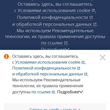
Оставаясь здесь, вы соглашаетесь
с
Условиями использования
cookie
,
Политикой конфиденциальности
и
обработкой персональных данных
.
Мы используем Рекомендательные
технологии, их правила применения доступны
по ссылке
.
Подробнее
Оставаясь здесь, вы соглашаетесь
с
Условиями использования
cookie
,
© 1998−2026 «1С‑Рарус» ®. Все права
Политикой конфиденциальности
защищены.
и
обработкой персональных данных
.
Мы используем Рекомендательные
технологии, их правила применения
Сообщить об ошибке
доступны
по ссылке
.
Подробнее
Сдвиньте, чтобы закрыть