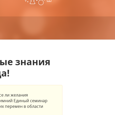
ные знания
а!
Все ли желания
зимний Единый семинар
их перемен в области