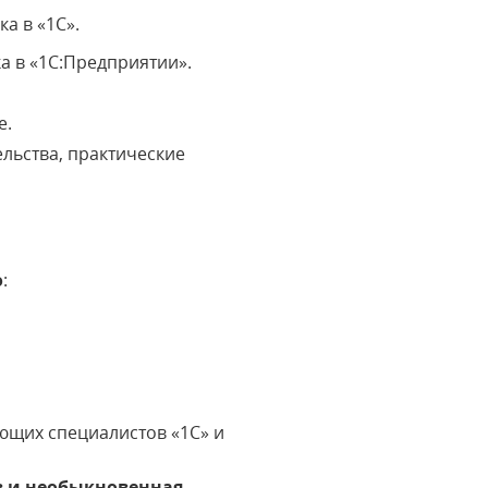
а в «1С».
а в «1С:Предприятии».
е.
льства, практические
о
:
ющих специалистов «1С» и
в и необыкновенная