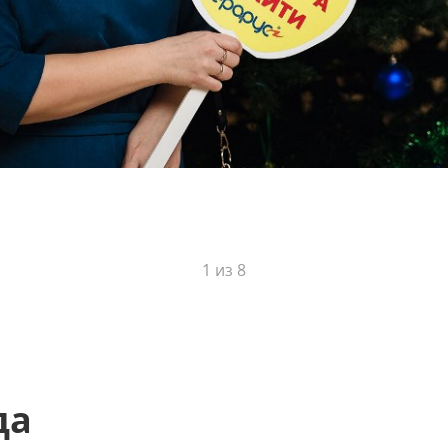
1
из
8
да