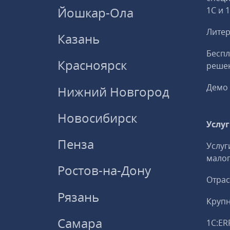
Йошкар-Ола
1С и 
Литер
Казань
Беспл
Красноярск
решен
Демо 
Нижний Новгород
Новосибирск
Услу
Пенза
Услуг
малог
Ростов-на-Дону
Отрас
Рязань
Круп
Самара
1С:ER