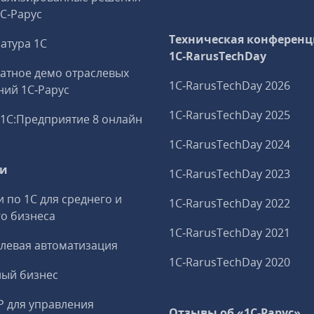
1С‑Рарус
Техническая конференц
атура 1С
1C‑RarusTechDay
атное демо отраслевых
1C‑RarusTechDay 2026
ий 1С‑Рарус
1C‑RarusTechDay 2025
1С:Предприятие 8 онлайн
1C‑RarusTechDay 2024
ги
1C‑RarusTechDay 2023
и по 1С для среднего и
1C‑RarusTechDay 2022
о бизнеса
1C‑RarusTechDay 2021
левая автоматизация
1C‑RarusTechDay 2020
ный бизнес
P для управления
Отзывы об «1С-Рарус»