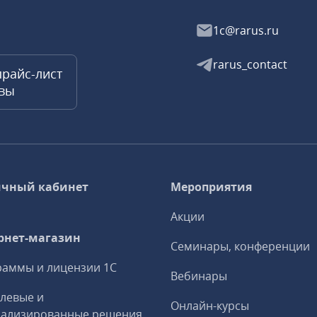
1c@rarus.ru
rarus_contact
прайс-лист
квы
чный кабинет
Мероприятия
Акции
рнет-магазин
Семинары, конференции
аммы и лицензии 1С
Вебинары
левые и
Онлайн-курсы
иализированные решения