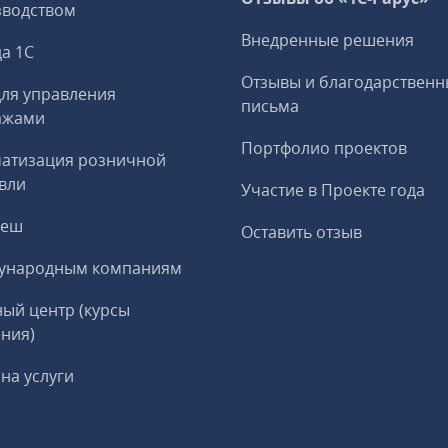
зводством
Внедренные решения
а 1С
Отзывы и благодарственн
ля управления
письма
ажами
Портфолио проектов
матизация розничной
вли
Участие в Проекте года
реш
Оставить отзыв
ународным компаниям
ый центр (курсы
ния)
на услуги