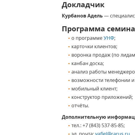
Докладчик
Курбанов Адель
— специалист
Программа семин
о программе
УНФ
;
карточки клиентов;
воронка продаж (по лида
канбан доска;
анализ работы менеджеро
возможности телефонии и
мобильный клиент;
конструктор приложений;
отчёты.
Дополнительную информа
тел.: +7 (843) 537-85-85;
эл. почта:
vafiel@rarus.ru
.