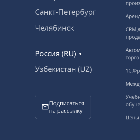
прои
Санкт-Петербург
Аренд
Челябинск
CRM д
прод
Авто
Россия (RU)
торго
Узбекистан (UZ)
1С:Ф
Межд
Учебн
Подписаться
обуче
на рассылку
Цены 