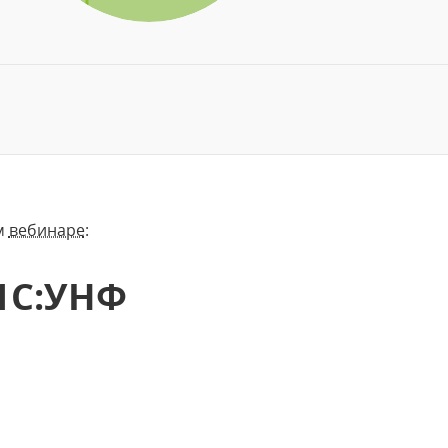
ом
вебинаре
:
1С:УНФ