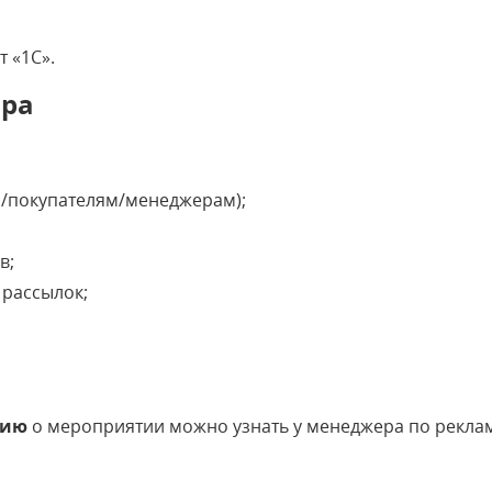
 «1С».
ара
м/покупателям/менеджерам);
в;
 рассылок;
цию
о мероприятии можно узнать у менеджера по рекла