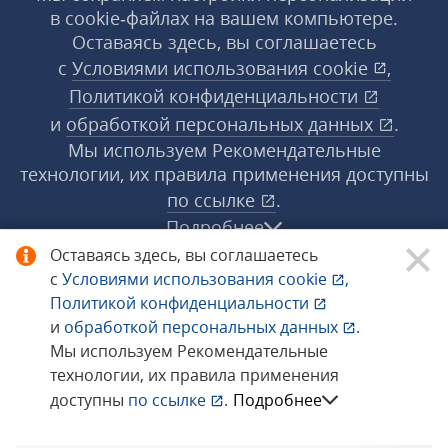
в cookie‑файлах на вашем компьютере.
Оставаясь здесь, вы соглашаетесь
с
Условиями использования
cookie
,
Политикой конфиденциальности
и
обработкой персональных данных
.
Мы используем Рекомендательные
технологии, их правила применения доступны
по ссылке
.
Подробнее
Оставаясь здесь, вы соглашаетесь
с
Условиями использования
cookie
,
© 1998−2026 «1С‑Рарус» ®. Все права
Политикой конфиденциальности
защищены.
и
обработкой персональных данных
.
Мы используем Рекомендательные
технологии, их правила применения
Сообщить об ошибке
доступны
по ссылке
.
Подробнее