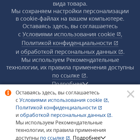
вида товара.
Мы сохраняем настройки персонализации
в cookie‑файлах на вашем компьютере.
Оставаясь здесь, вы соглашаетесь
с
Условиями использования
cookie
,
Политикой конфиденциальности
и
обработкой персональных данных
.
Мы используем Рекомендательные
технологии, их правила применения доступны
по ссылке
.
Подробнее
Оставаясь здесь, вы соглашаетесь
с
Условиями использования
cookie
,
© 1998−2026 «1С‑Рарус» ®. Все права
Политикой конфиденциальности
защищены.
и
обработкой персональных данных
.
Мы используем Рекомендательные
технологии, их правила применения
Сообщить об ошибке
доступны
по ссылке
.
Подробнее