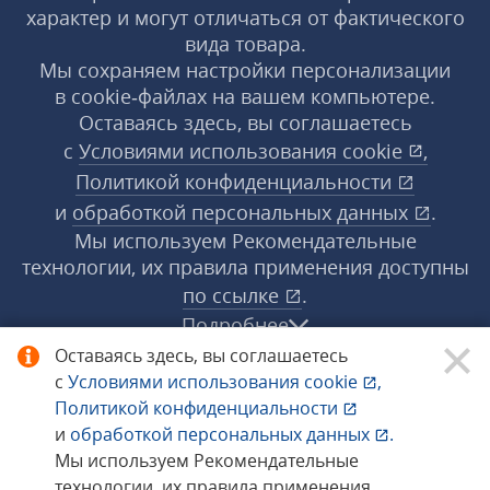
характер и могут отличаться от фактического
вида товара.
Мы сохраняем настройки персонализации
в cookie‑файлах на вашем компьютере.
Оставаясь здесь, вы соглашаетесь
с
Условиями использования
cookie
,
Политикой конфиденциальности
и
обработкой персональных данных
.
Мы используем Рекомендательные
технологии, их правила применения доступны
по ссылке
.
Подробнее
Оставаясь здесь, вы соглашаетесь
с
Условиями использования
cookie
,
© 1998−2026 «1С‑Рарус» ®. Все права
Политикой конфиденциальности
защищены.
и
обработкой персональных данных
.
Мы используем Рекомендательные
технологии, их правила применения