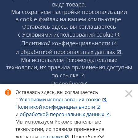
вида товара.
Мы сохраняем настройки персонализации
в cookie‑файлах на вашем компьютере.
Оставаясь здесь, вы соглашаетесь
с
Условиями использования
cookie
,
Политикой конфиденциальности
и
обработкой персональных данных
.
Мы используем Рекомендательные
технологии, их правила применения доступны
по ссылке
.
Подробнее
Оставаясь здесь, вы соглашаетесь
с
Условиями использования
cookie
,
© 1998−2026 «1С‑Рарус» ®. Все права
Политикой конфиденциальности
защищены.
и
обработкой персональных данных
.
Мы используем Рекомендательные
технологии, их правила применения
Сообщить об ошибке
доступны
по ссылке
.
Подробнее