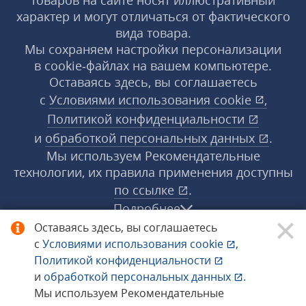
товаров на сайте носят иллюстративный
характер и могут отличаться от фактического
вида товара.
Мы сохраняем настройки персонализации
в cookie‑файлах на вашем компьютере.
Оставаясь здесь, вы соглашаетесь
с
Условиями использования
cookie
,
Политикой конфиденциальности
и
обработкой персональных данных
.
Мы используем Рекомендательные
технологии, их правила применения доступны
по ссылке
.
Подробнее
Оставаясь здесь, вы соглашаетесь
с
Условиями использования
cookie
,
© 1998−2026 «1С‑Рарус» ®. Все права
Политикой конфиденциальности
защищены.
и
обработкой персональных данных
.
Мы используем Рекомендательные