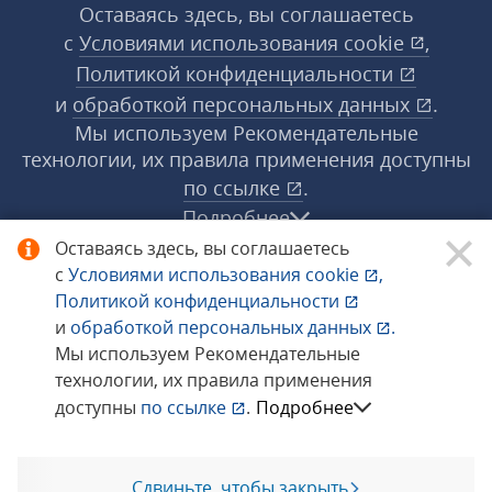
Оставаясь здесь, вы соглашаетесь
с
Условиями использования
cookie
,
Политикой конфиденциальности
и
обработкой персональных данных
.
Мы используем Рекомендательные
технологии, их правила применения доступны
по ссылке
.
Подробнее
Оставаясь здесь, вы соглашаетесь
с
Условиями использования
cookie
,
© 1998−2026 «1С‑Рарус» ®. Все права
Политикой конфиденциальности
защищены.
и
обработкой персональных данных
.
Мы используем Рекомендательные
технологии, их правила применения
Сообщить об ошибке
доступны
по ссылке
.
Подробнее
Сдвиньте, чтобы закрыть
Позвоните мне