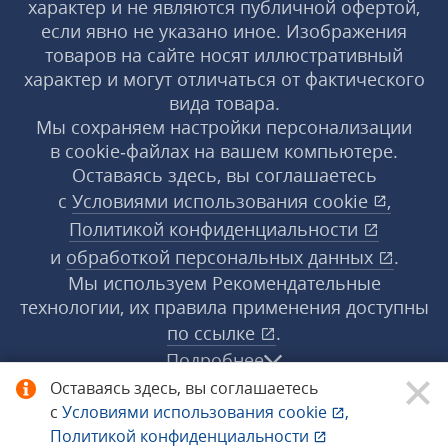
характер и не являются публичной офертой,
если явно не указано иное. Изображения
товаров на сайте носят иллюстративный
характер и могут отличаться от фактического
вида товара.
Мы сохраняем настройки персонализации
в cookie‑файлах на вашем компьютере.
Оставаясь здесь, вы соглашаетесь
с
Условиями использования
cookie
,
Политикой конфиденциальности
и
обработкой персональных данных
.
Мы используем Рекомендательные
технологии, их правила применения доступны
по ссылке
.
Подробнее
Оставаясь здесь, вы соглашаетесь
с
Условиями использования
cookie
,
© 1998−2026 «1С‑Рарус» ®. Все права
Политикой конфиденциальности
защищены.