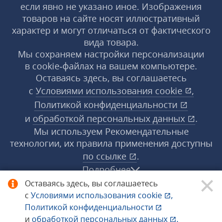
если явно не указано иное. Изображения
товаров на сайте носят иллюстративный
характер и могут отличаться от фактического
вида товара.
Мы сохраняем настройки персонализации
в cookie‑файлах на вашем компьютере.
Оставаясь здесь, вы соглашаетесь
с
Условиями использования
cookie
,
Политикой конфиденциальности
и
обработкой персональных данных
.
Мы используем Рекомендательные
технологии, их правила применения доступны
по ссылке
.
Подробнее
Оставаясь здесь, вы соглашаетесь
с
Условиями использования
cookie
,
© 1998−2026 «1С‑Рарус» ®. Все права
Политикой конфиденциальности
защищены.
и
обработкой персональных данных
.