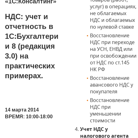
«1С:Консалтинг»
услуг) в операциях,
не облагаемых
НДС: учет и
НДС и облагаемых
отчетность в
по нулевой ставке
1С:Бухгалтери
Восстановление
НДС при переходе
и 8 (редакция
на УСН, ЕНВД или
3.0) на
при освобождении
от НДС по ст.145
практических
НК РФ
примерах.
Восстановление
авансового НДС у
покупателя
Восстановление
НДС при
14 марта 2014
уменьшении
ВРЕМЯ: 10:00-18:00
стоимости
Учет НДС у
налогового агента