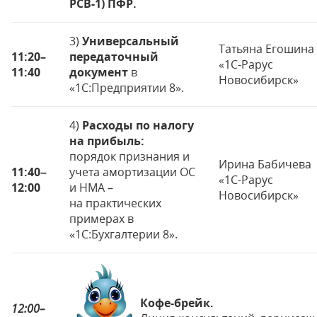
РСВ-1) ПФР.
3)
Универсальный
Татьяна Егошина
11:20–
передаточный
«1С-Рарус
11:40
документ
в
Новосибирск»
«1С:Предприятии 8».
4)
Расходы по налогу
на прибыль:
порядок признания и
Ирина Бабичева
11:40
–
учета амортизации ОС
«1С-Рарус
12:00
и НМА –
Новосибирск»
на практических
примерах в
«1С:Бухгалтерии 8».
Кофе-брейк.
12:00
–