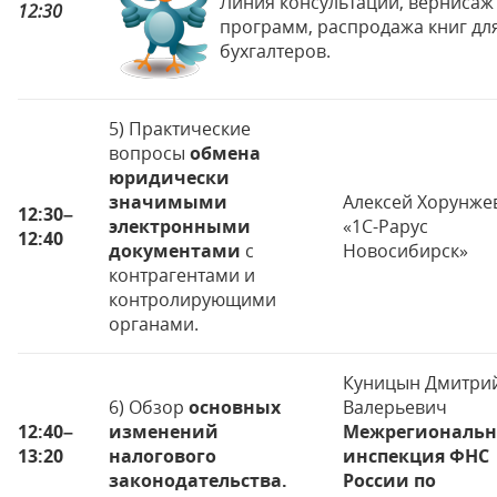
Линия консультаций, вернисаж
12:30
программ, распродажа книг дл
бухгалтеров.
5) Практические
вопросы
обмена
юридически
значимыми
Алексей Хорунже
12:30
–
электронными
«1С-Рарус
12:40
документами
с
Новосибирск»
контрагентами и
контролирующими
органами.
Куницын Дмитри
6) Обзор
основных
Валерьевич
12:40
–
изменений
Межрегиональн
13:20
налогового
инспекция ФНС
законодательства.
России по