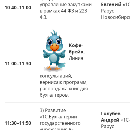
управление закупками
Евгений
«1С
10:40
–
11:00
в рамках 44-ФЗ и 223-
Рарус
ФЗ.
Новосибирс
Кофе-
брейк.
Линия
11:00
–
11:30
консультаций,
вернисаж программ,
распродажа книг для
бухгалтеров.
3) Развитие
Голубев
«1С:Бухгалтерии
Андрей
«1С-
11:30
–
11:50
государственного
Рарус
учреждения 8»