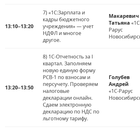
7) «1С:Зарплата и
Макаревич
кадры бюджетного
Татьяна
«1С
13:10
–
13:20
учреждения» — учет
Рарус
НДФЛ и многое
Новосибирс
другое.
8) 1С-Отчетность за I
квартал. Заполняем
новую единую форму
РСВ-1 по взносам и
Голубев
персучету. Проверяем
Андрей
13:20
–
13:50
налоговые
«1С-Рарус
декларации онлайн.
Новосибирс
Сдаем электронную
декларацию по НДС по
льготному тарифу.