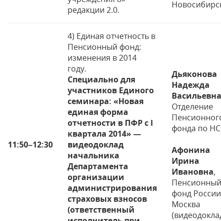
Новосибирс
редакции 2.0.
4) Единая отчетность в
Пенсионный фонд:
изменения в 2014
году.
Дьяконова
Специально для
Надежда
участников Единого
Васильевн
семинара: «Новая
Отделение
единая форма
Пенсионног
отчетности в ПФР с I
фонда по Н
квартала 2014» —
11:50
–
12:30
видеодоклад
Афонина
начальника
Ирина
Департамента
Ивановна
,
организации
Пенсионны
администрирования
фонд России
страховых взносов
Москва
(ответственный
(видеодокла
исполнитель при