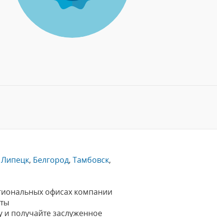
,
Липецк
,
Белгород
,
Тамбовск
,
региональных офисах компании
рты
y и получайте заслуженное