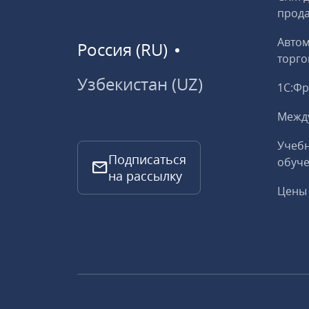
прод
Авто
Россия (RU)
торго
Узбекистан (UZ)
1С:Ф
Межд
Учебн
Подписаться
обуче
на рассылку
Цены 