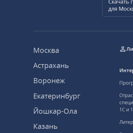
Скачать 
для Мос
Москва
Ли
Астрахань
Инте
Воронеж
Прогр
Екатеринбург
Отрас
спец
Йошкар-Ола
1С и 
Литер
Казань