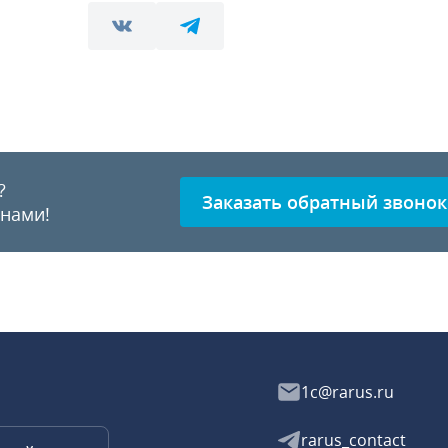
?
Заказать обратный звонок
 нами!
1c@rarus.ru
rarus_contact