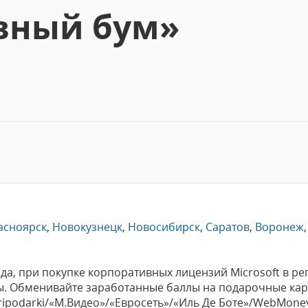
вный бум»
асноярск
,
Новокузнецк
,
Новосибирск
,
Саратов
,
Воронеж
года, при покупке корпоративных лицензий Microsoft в 
лы. Обменивайте заработанные баллы на подарочные ка
ripodarki/«М.Видео»/«Евросеть»/«Иль Де Боте»/WebMone