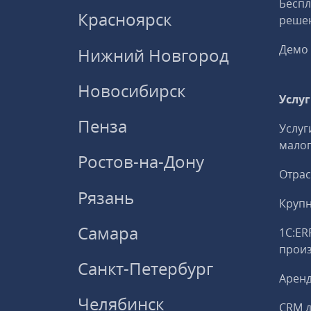
Беспл
Красноярск
решен
Демо 
Нижний Новгород
Новосибирск
Услу
Пенза
Услуг
малог
Ростов-на-Дону
Отрас
Рязань
Круп
Самара
1С:ER
прои
Санкт-Петербург
Аренд
Челябинск
CRM д