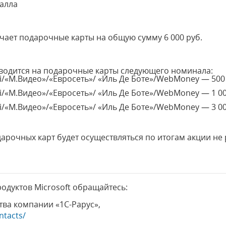
 балла
чает подарочные карты на общую сумму 6 000 руб.
водится на подарочные карты следующего номинала:
i/«М.Видео»/«Евросеть»/ «Иль Де Боте»/WebMoney — 500
i/«М.Видео»/«Евросеть»/ «Иль Де Боте»/WebMoney — 1 0
i/«М.Видео»/«Евросеть»/ «Иль Де Боте»/WebMoney — 3 00
рочных карт будет осуществляться по итогам акции не р
одуктов Microsoft обращайтесь:
ва компании «1С-Рарус»,
ntacts/