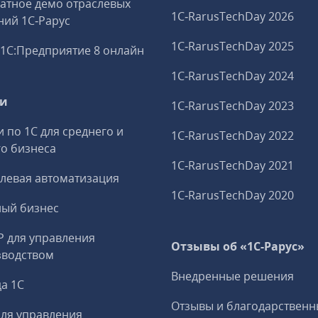
атное демо отраслевых
1C‑RarusTechDay 2026
ий 1С‑Рарус
1C‑RarusTechDay 2025
1С:Предприятие 8 онлайн
1C‑RarusTechDay 2024
ги
1C‑RarusTechDay 2023
и по 1С для среднего и
1C‑RarusTechDay 2022
о бизнеса
1C‑RarusTechDay 2021
левая автоматизация
1C‑RarusTechDay 2020
ный бизнес
P для управления
Отзывы об «1С-Рарус»
зводством
Внедренные решения
а 1С
Отзывы и благодарственн
ля управления