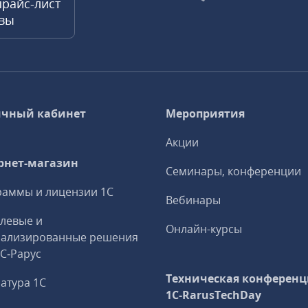
прайс-лист
квы
чный кабинет
Мероприятия
Акции
рнет-магазин
Семинары, конференции
аммы и лицензии 1С
Вебинары
левые и
Онлайн-курсы
иализированные решения
1С‑Рарус
Техническая конференц
атура 1С
1C‑RarusTechDay