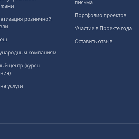
письма
ажами
Портфолио проектов
матизация розничной
вли
Участие в Проекте года
реш
Оставить отзыв
ународным компаниям
ый центр (курсы
ния)
на услуги