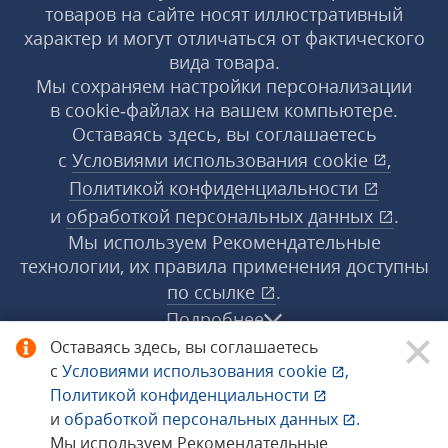
товаров на сайте носят иллюстративный
характер и могут отличаться от фактического
вида товара.
Мы сохраняем настройки персонализации
в cookie‑файлах на вашем компьютере.
Оставаясь здесь, вы соглашаетесь
с
Условиями использования
cookie
,
Политикой конфиденциальности
и
обработкой персональных данных
.
Мы используем Рекомендательные
технологии, их правила применения доступны
по ссылке
.
Подробнее
Оставаясь здесь, вы соглашаетесь
с
Условиями использования
cookie
,
© 1998−2026 «1С‑Рарус» ®. Все права
Политикой конфиденциальности
защищены.
и
обработкой персональных данных
.
Мы используем Рекомендательные