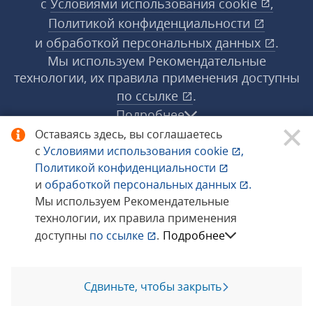
с
Условиями использования
cookie
,
Политикой конфиденциальности
и
обработкой персональных данных
.
Мы используем Рекомендательные
технологии, их правила применения доступны
по ссылке
.
Подробнее
Оставаясь здесь, вы соглашаетесь
с
Условиями использования
cookie
,
© 1998−2026 «1С‑Рарус» ®. Все права
Политикой конфиденциальности
защищены.
и
обработкой персональных данных
.
Мы используем Рекомендательные
технологии, их правила применения
Сообщить об ошибке
доступны
по ссылке
.
Подробнее
Сдвиньте, чтобы закрыть
Позвоните мне