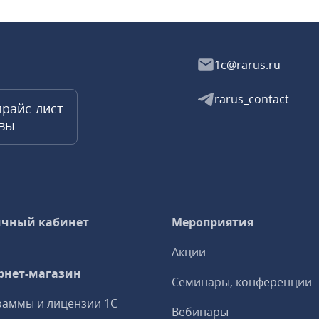
1c@rarus.ru
rarus_contact
прайс-лист
квы
чный кабинет
Мероприятия
Акции
рнет-магазин
Семинары, конференции
аммы и лицензии 1С
Вебинары