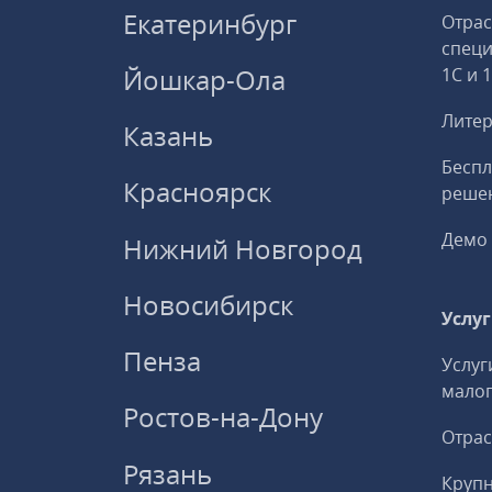
Екатеринбург
Отрас
спец
Йошкар-Ола
1С и 
Литер
Казань
Беспл
Красноярск
решен
Демо 
Нижний Новгород
Новосибирск
Услу
Пенза
Услуг
малог
Ростов-на-Дону
Отрас
Рязань
Круп