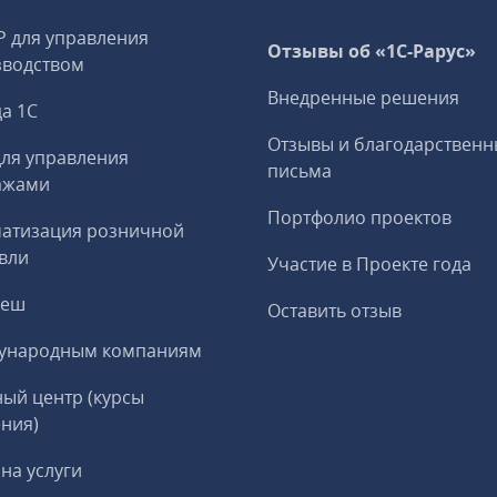
P для управления
Отзывы об «1С-Рарус»
зводством
Внедренные решения
а 1С
Отзывы и благодарственн
ля управления
письма
ажами
Портфолио проектов
матизация розничной
вли
Участие в Проекте года
реш
Оставить отзыв
ународным компаниям
ый центр (курсы
ния)
на услуги