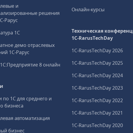
левые и
Онлайн-курсы
иализированные решения
1С‑Рарус
Техническая конференц
атура 1С
1C‑RarusTechDay
атное демо отраслевых
1C‑RarusTechDay 2026
ий 1С‑Рарус
1C‑RarusTechDay 2025
1С:Предприятие 8 онлайн
1C‑RarusTechDay 2024
ги
1C‑RarusTechDay 2023
и по 1С для среднего и
1C‑RarusTechDay 2022
о бизнеса
1C‑RarusTechDay 2021
левая автоматизация
1C‑RarusTechDay 2020
ный бизнес