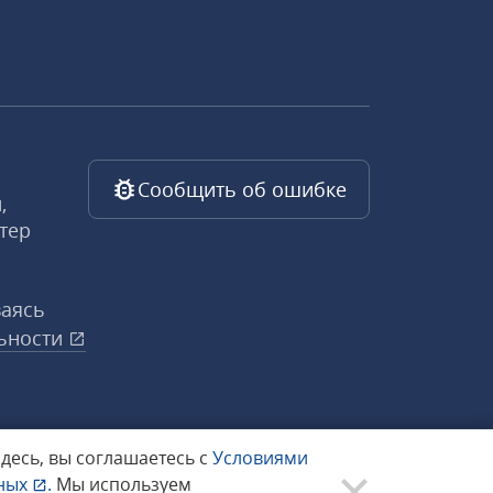
Сообщить об ошибке
,
тер
ваясь
ьности
здесь, вы соглашаетесь с
Условиями
нных
.
Мы используем