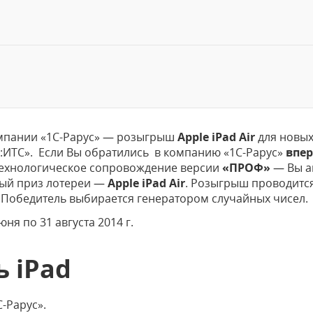
компании «1С-Рарус» — розыгрыш
Apple iPad Air
для новых
ИТС». Если Вы обратились в компанию «1С-Рарус»
впе
ехнологическое сопровождение версии
«ПРОФ»
— Вы а
ный приз лотереи —
Apple iPad Air
. Розыгрыш проводится
 Победитель выбирается генератором случайных чисел.
юня по 31 августа 2014 г.
ь iPad
-Рарус».