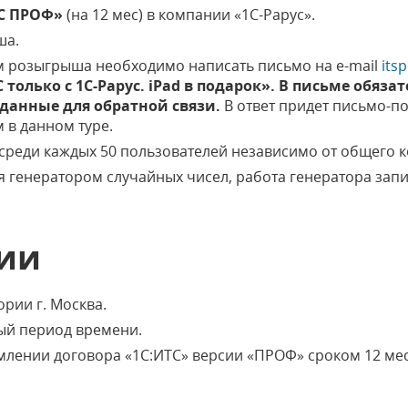
С ПРОФ»
(на 12 мес) в компании «1С-Рарус».
ша.
м розыгрыша необходимо написать письмо на e-mail
its
 только с 1С-Рарус. iPad в подарок». В письме обяз
данные для обратной связи.
В ответ придет письмо-п
 в данном туре.
среди каждых 50 пользователей независимо от общего 
 генератором случайных чисел, работа генератора запи
ции
ории г. Москва.
ный период времени.
млении договора «1С:ИТС» версии «ПРОФ» сроком 12 мес