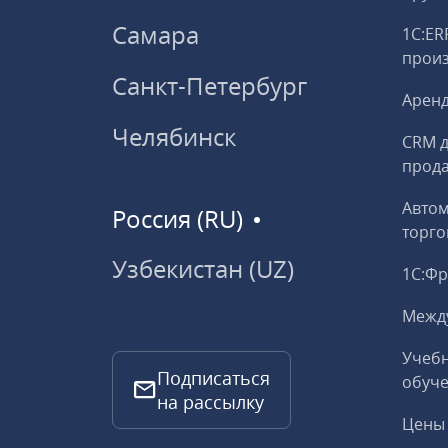
Самара
1С:ER
прои
Санкт-Петербург
Аренд
Челябинск
CRM д
прод
Авто
Россия (RU)
торго
Узбекистан (UZ)
1С:Ф
Межд
Учебн
Подписаться
обуче
на рассылку
Цены 