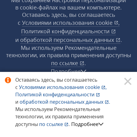
Мы сохраняем настройки персонализации
в cookie‑файлах на вашем компьютере.
Оставаясь здесь, вы соглашаетесь
с
Условиями использования
cookie
,
Политикой конфиденциальности
и
обработкой персональных данных
.
Мы используем Рекомендательные
технологии, их правила применения доступны
по ссылке
.
Подробнее
Оставаясь здесь, вы соглашаетесь
с
Условиями использования
cookie
,
© 1998−2026 «1С‑Рарус» ®. Все права
Политикой конфиденциальности
защищены.
и
обработкой персональных данных
.
Мы используем Рекомендательные
технологии, их правила применения
Сообщить об ошибке
доступны
по ссылке
.
Подробнее