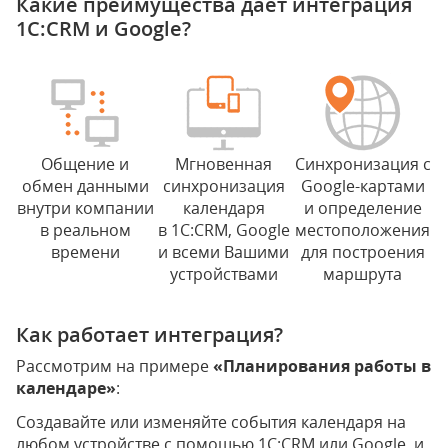
Какие преимущества дает интеграция
1С:CRM и Google?
Общение и
Мгновенная
Синхронизация с
обмен данными
синхронизация
Google-картами
внутри компании
календаря
и определение
в реальном
в 1С:CRM, Google
местоположения
времени
и всеми Вашими
для построения
устройствами
маршрута
Как работает интеграция?
Рассмотрим на примере
«Планирования работы в
календаре»
:
Создавайте или изменяйте события календаря на
любом устройстве с помощью 1С:CRM или Google, и