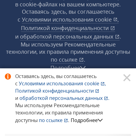
в cookie‑файлах на вашем компьютере.
Оставаясь здесь, вы соглашаетесь
с
Условиями использования
cookie
,
Политикой конфиденциальности
и
обработкой персональных данных
.
Мы используем Рекомендательные
технологии, их правила применения доступны
по ссылке
.
Подробнее
Оставаясь здесь, вы соглашаетесь
с
Условиями использования
cookie
,
© 1998−2026 «1С‑Рарус» ®. Все права
Политикой конфиденциальности
защищены.
и
обработкой персональных данных
.
Мы используем Рекомендательные
технологии, их правила применения
Сообщить об ошибке
доступны
по ссылке
.
Подробнее