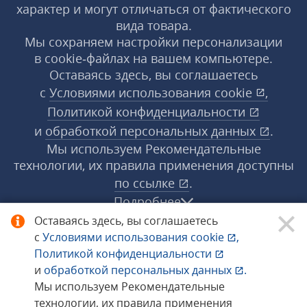
характер и могут отличаться от фактического
вида товара.
Мы сохраняем настройки персонализации
в cookie‑файлах на вашем компьютере.
Оставаясь здесь, вы соглашаетесь
с
Условиями использования
cookie
,
Политикой конфиденциальности
и
обработкой персональных данных
.
Мы используем Рекомендательные
технологии, их правила применения доступны
по ссылке
.
Подробнее
Оставаясь здесь, вы соглашаетесь
с
Условиями использования
cookie
,
© 1998−2026 «1С‑Рарус» ®. Все права
Политикой конфиденциальности
защищены.
и
обработкой персональных данных
.
Мы используем Рекомендательные
технологии, их правила применения