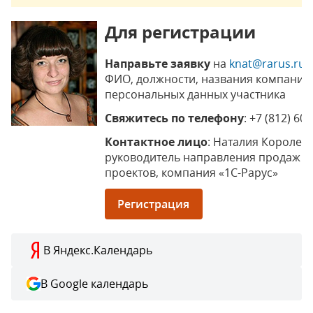
Для регистрации
Направьте заявку
на
knat@rarus.ru
с
ФИО, должности, названия компании
персональных данных участника
Свяжитесь по телефону
: +7 (812) 60
Контактное лицо
: Наталия Королева
руководитель направления продаж 
проектов, компания «1С-Рарус»
Регистрация
В Яндекс.Календарь
В Google календарь