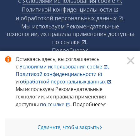
с
Условиями использования
cookie
,
Политикой конфиденциальности
и
обработкой персональных данных
.
Мы используем Рекомендательные
технологии, их правила применения доступны
по ссылке
.
Подробнее
Оставаясь здесь, вы соглашаетесь
с
Условиями использования
cookie
,
© 1998−2026 «1С‑Рарус» ®. Все права
Политикой конфиденциальности
защищены.
и
обработкой персональных данных
.
Мы используем Рекомендательные
технологии, их правила применения
Сообщить об ошибке
доступны
по ссылке
.
Подробнее
Сдвиньте, чтобы закрыть
Позвоните мне