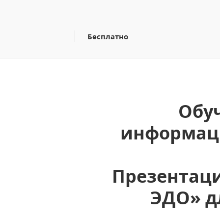
Бесплатно
Обу
информаци
Презентаци
ЭДО» д