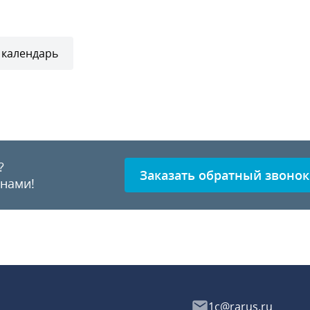
 календарь
?
Заказать обратный звонок
 нами!
1c@rarus.ru