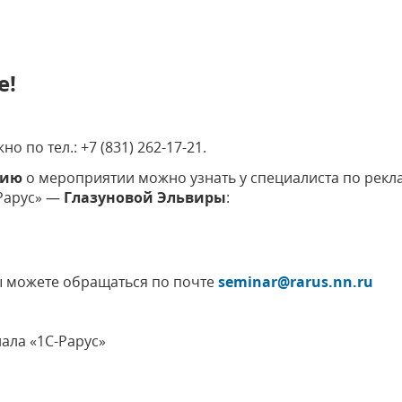
е!
 по тел.: +7 (831) 262-17-21.
цию
о мероприятии можно узнать у специалиста по рекл
Рарус» —
Глазуновой Эльвиры
:
 можете обращаться по почте
seminar@rarus.nn.ru
ала «1С-Рарус»