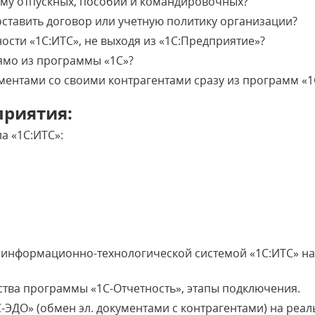
мму отпускных, пособий и командировочных?
оставить договор или учетную политику организации?
ости «1С:ИТС», не выходя из «1С:Предприятие»?
рямо из программы «1С»?
ументами со своими контрагентами сразу из программ «1
приятия:
а «1С:ИТС»:
с информационно-технологической системой «1С:ИТС» н
тва программы «1С-Отчетность», этапы подключения.
-ЭДО» (обмен эл. документами с контрагентами) на реа