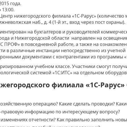
2015 года.
о 13:00.
ентр нижегородского филиала «1С-Рарус» (количество 
неволжская наб., д. 4 (1-й эт., вход через пост охраны).
нтирован на бухгалтеров и руководителей коммерческ
рода и Нижегородской области направлен на освещени
С ПРОФ» в повседневной работе, а также на ознакомлен
сти в различные инстанции непосредственно из учетной
ронными документами с контрагентами из программы «
ризированном учебном классе. Участники смогут получ
ологической системой «1С:ИТС» на отдельном оборудо
жегородского филиала «1С-Рарус» 
озяйственную операцию? Какие сделать проводки? Какие
о-правовую информацию по интересующему вопросу?
 изменениях отчетности? Как правильно заполнить нов