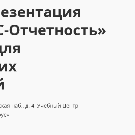
резентация
С-Отчетность»
для
их
й
ая наб., д. 4, Учебный Центр
рус»