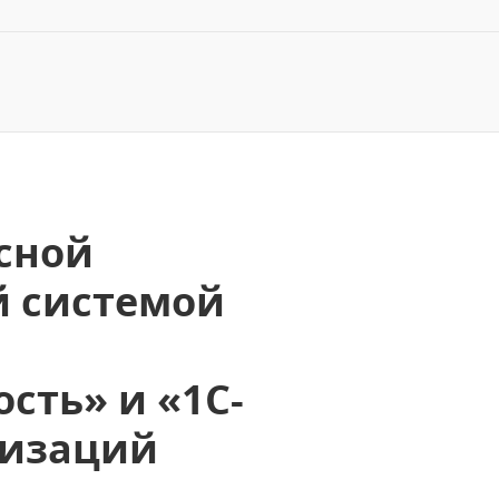
сной
й системой
сть» и «1С-
низаций