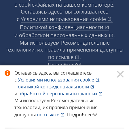
в cookie‑файлах на вашем компьютере.
Оставаясь здесь, вы соглашаетесь
с
Условиями использования
cookie
,
Политикой конфиденциальности
и
обработкой персональных данных
.
Мы используем Рекомендательные
технологии, их правила применения доступны
по ссылке
.
Подробнее
Оставаясь здесь, вы соглашаетесь
с
Условиями использования
cookie
,
© 1998−2026 «1С‑Рарус» ®. Все права
Политикой конфиденциальности
защищены.
и
обработкой персональных данных
.
Мы используем Рекомендательные
технологии, их правила применения
Сообщить об ошибке
доступны
по ссылке
.
Подробнее