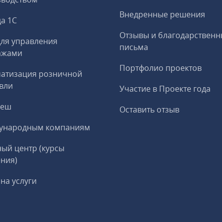
Внедренные решения
а 1С
Отзывы и благодарственн
ля управления
письма
ажами
Портфолио проектов
матизация розничной
вли
Участие в Проекте года
реш
Оставить отзыв
ународным компаниям
ый центр (курсы
ния)
на услуги