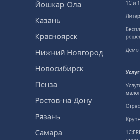
Йошкар-Ола
1С и 
Литер
Казань
Беспл
Красноярск
решен
Демо 
Нижний Новгород
Новосибирск
Услу
Пенза
Услуг
малог
Ростов-на-Дону
Отрас
Рязань
Круп
Самара
1С:ER
прои