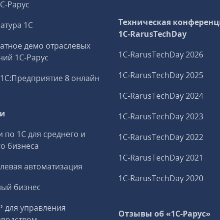
1С‑Рарус
Техническая конференц
атура 1С
1C‑RarusTechDay
атное демо отраслевых
1C‑RarusTechDay 2026
ий 1С‑Рарус
1C‑RarusTechDay 2025
1С:Предприятие 8 онлайн
1C‑RarusTechDay 2024
ги
1C‑RarusTechDay 2023
и по 1С для среднего и
1C‑RarusTechDay 2022
о бизнеса
1C‑RarusTechDay 2021
левая автоматизация
1C‑RarusTechDay 2020
ный бизнес
P для управления
Отзывы об «1С-Рарус»
зводством