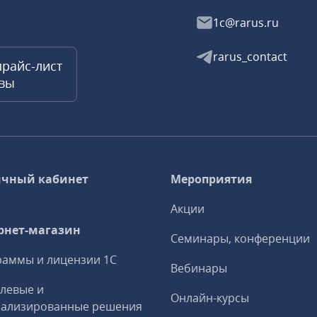
1c@rarus.ru
rarus_contact
прайс-лист
квы
чный кабинет
Мероприятия
Акции
рнет-магазин
Семинары, конференции
аммы и лицензии 1С
Вебинары
левые и
Онлайн-курсы
иализированные решения