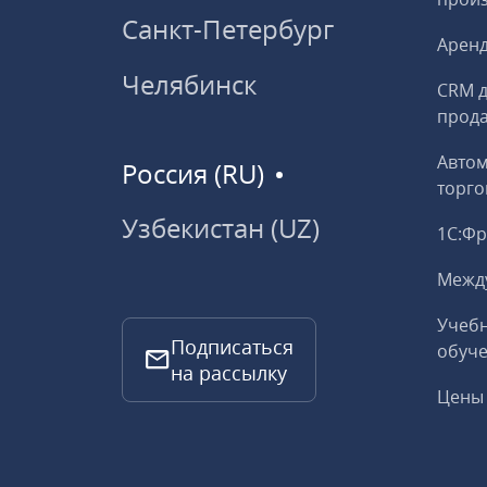
Санкт-Петербург
Аренд
Челябинск
CRM д
прод
Авто
Россия (RU)
торго
Узбекистан (UZ)
1С:Ф
Межд
Учебн
Подписаться
обуче
на рассылку
Цены 