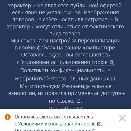
характер и не являются публичной офертой,
если явно не указано иное. Изображения
товаров на сайте носят иллюстративный
характер и могут отличаться от фактического
вида товара.
Мы сохраняем настройки персонализации
в cookie‑файлах на вашем компьютере.
Оставаясь здесь, вы соглашаетесь
с
Условиями использования
cookie
,
Политикой конфиденциальности
и
обработкой персональных данных
.
Мы используем Рекомендательные
технологии, их правила применения доступны
по ссылке
.
Подробнее
Оставаясь здесь, вы соглашаетесь
с
Условиями использования
cookie
,
© 1998−2026 «1С‑Рарус» ®. Все права
Политикой конфиденциальности