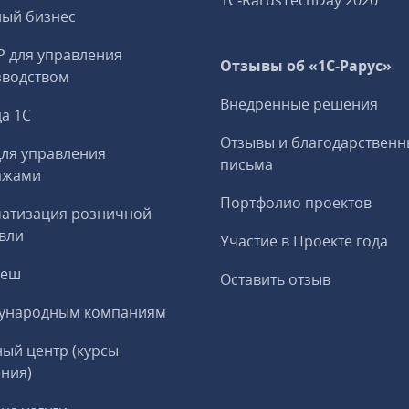
1C‑RarusTechDay 2020
ный бизнес
P для управления
Отзывы об «1С-Рарус»
зводством
Внедренные решения
а 1С
Отзывы и благодарственн
ля управления
письма
ажами
Портфолио проектов
матизация розничной
вли
Участие в Проекте года
реш
Оставить отзыв
ународным компаниям
ый центр (курсы
ния)