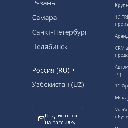
Рязань
Круп
Самара
1С:ER
прои
Санкт-Петербург
Аренд
Челябинск
CRM д
прод
Авто
Россия (RU)
торго
Узбекистан (UZ)
1С:Ф
Межд
Учебн
Подписаться
обуче
на рассылку