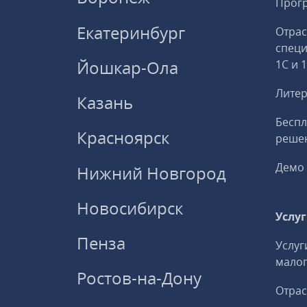
Прогр
Екатеринбург
Отрас
спец
Йошкар-Ола
1С и 
Литер
Казань
Беспл
Красноярск
решен
Демо 
Нижний Новгород
Новосибирск
Услу
Пенза
Услуг
малог
Ростов-на-Дону
Отрас