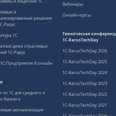
аммы и лицензии 1С
Вебинары
левые и
Онлайн-курсы
иализированные решения
1С‑Рарус
Техническая конференц
атура 1С
1C‑RarusTechDay
атное демо отраслевых
1C‑RarusTechDay 2026
ий 1С‑Рарус
1C‑RarusTechDay 2025
1С:Предприятие 8 онлайн
1C‑RarusTechDay 2024
ги
1C‑RarusTechDay 2023
и по 1С для среднего и
1C‑RarusTechDay 2022
о бизнеса
1C‑RarusTechDay 2021
левая автоматизация