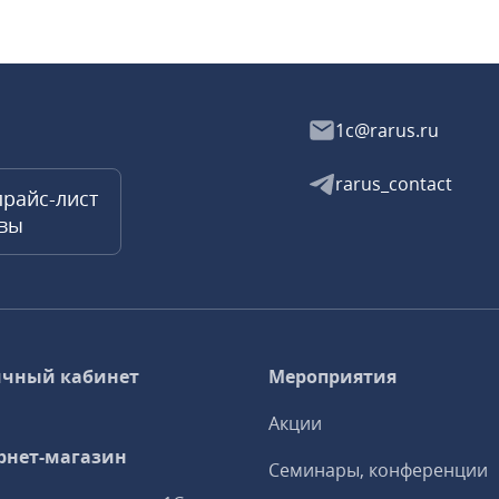
1c@rarus.ru
rarus_contact
прайс-лист
квы
чный кабинет
Мероприятия
Акции
рнет-магазин
Семинары, конференции