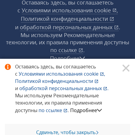
Оставаясь здесь, вы соглашаетесь
с
Условиями использования
cookie
,
Политикой конфиденциальности
и
обработкой персональных данных
.
Мы используем Рекомендательные
технологии, их правила применения доступны
по ссылке
.
Подробнее
Оставаясь здесь, вы соглашаетесь
с
Условиями использования
cookie
,
© 1998−2026 «1С‑Рарус» ®. Все права
Политикой конфиденциальности
защищены.
и
обработкой персональных данных
.
Мы используем Рекомендательные
технологии, их правила применения
Сообщить об ошибке
доступны
по ссылке
.
Подробнее
Сдвиньте, чтобы закрыть
Позвоните мне