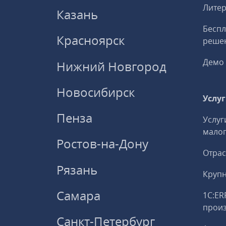
Литер
Казань
Беспл
Красноярск
решен
Демо 
Нижний Новгород
Новосибирск
Услу
Пенза
Услуг
малог
Ростов-на-Дону
Отрас
Рязань
Круп
Самара
1С:ER
прои
Санкт-Петербург