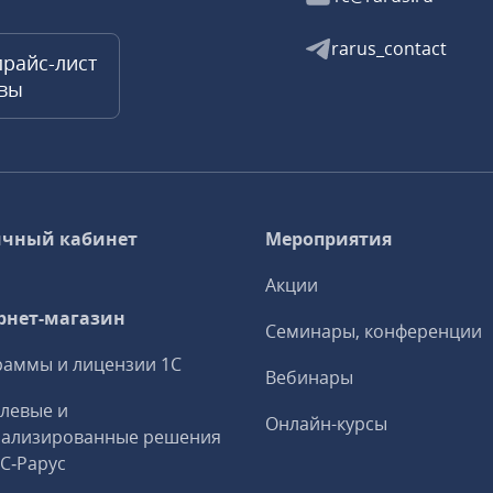
rarus_contact
прайс-лист
квы
чный кабинет
Мероприятия
Акции
рнет-магазин
Семинары, конференции
аммы и лицензии 1С
Вебинары
левые и
Онлайн-курсы
иализированные решения
1С‑Рарус