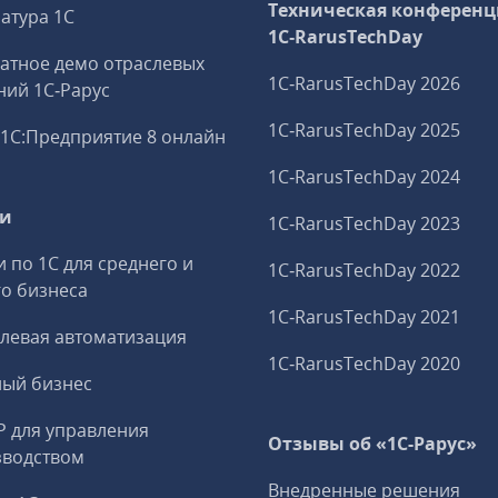
Техническая конференц
атура 1С
1C‑RarusTechDay
атное демо отраслевых
1C‑RarusTechDay 2026
ий 1С‑Рарус
1C‑RarusTechDay 2025
1С:Предприятие 8 онлайн
1C‑RarusTechDay 2024
ги
1C‑RarusTechDay 2023
и по 1С для среднего и
1C‑RarusTechDay 2022
о бизнеса
1C‑RarusTechDay 2021
левая автоматизация
1C‑RarusTechDay 2020
ный бизнес
P для управления
Отзывы об «1С-Рарус»
зводством
Внедренные решения