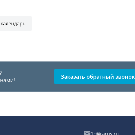
 календарь
?
Заказать обратный звонок
 нами!
1c@rarus.ru