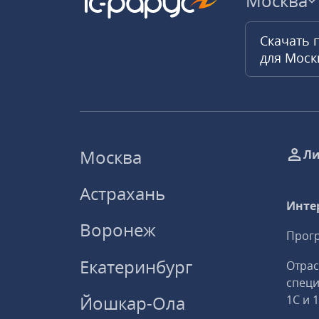
Москва
Скачать 
для Мос
Москва
Ли
Астрахань
Инте
Воронеж
Прогр
Екатеринбург
Отрас
спец
Йошкар-Ола
1С и 