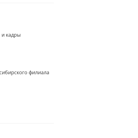
 и кадры
осибирского филиала