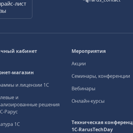
прайс-лист
квы
чный кабинет
Мероприятия
Акции
рнет-магазин
Семинары, конференции
аммы и лицензии 1С
Вебинары
левые и
Онлайн-курсы
иализированные решения
1С‑Рарус
Техническая конференц
атура 1С
1C‑RarusTechDay