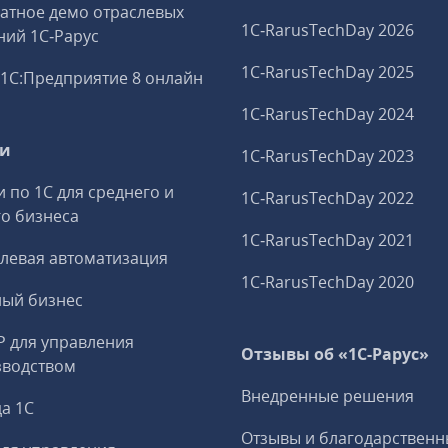
атное демо отраслевых
1C‑RarusTechDay 2026
ий 1С‑Рарус
1C‑RarusTechDay 2025
1С:Предприятие 8 онлайн
1C‑RarusTechDay 2024
ги
1C‑RarusTechDay 2023
и по 1С для среднего и
1C‑RarusTechDay 2022
о бизнеса
1C‑RarusTechDay 2021
левая автоматизация
1C‑RarusTechDay 2020
ный бизнес
P для управления
Отзывы об «1С-Рарус»
зводством
Внедренные решения
а 1С
Отзывы и благодарственн