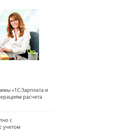
ммы «1С:Зарплата и
перациям расчета
тно с
с учетом