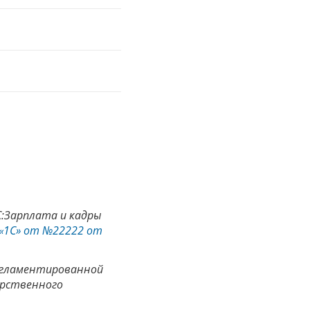
С:Зарплата и кадры
«1С» от №22222 от
регламентированной
арственного