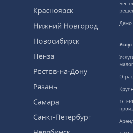
Беспл
Красноярск
решен
Демо 
Нижний Новгород
Новосибирск
Услу
Пенза
Услуг
малог
Ростов-на-Дону
Отрас
Рязань
Круп
Самара
1С:ER
прои
Санкт-Петербург
Аренд
Челябинск