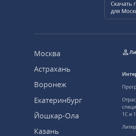
Скачать 
для Мос
Москва
Ли
Астрахань
Инте
Воронеж
Прогр
Екатеринбург
Отрас
спец
Йошкар-Ола
1С и 
Литер
Казань