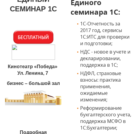
Единого
СЕМИНАР 1С
семинара 1С:
1С-Отчетность за
2017 год, сервисы
1С:ИТС для проверки
и подготовки;
НДС - новое в учете и
декларировании,
поддержка в 1С;
Кинотеатр «Победа»
НДФЛ, страховые
Ул. Ленина, 7
взносы: практика
бизнес – большой зал
применения,
ожидаемые
изменения;
Реформирование
бухгалтерского учета,
поддержка МСФО в
1С:Бухгалтерии;
Подробная