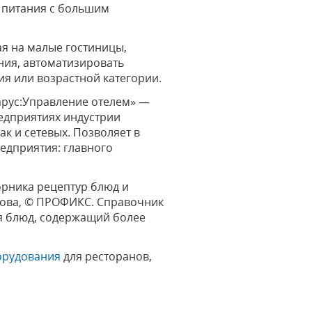
х питания с большим
ая на малые гостиницы,
ния, автоматизировать
ия или возрастной категории.
арус:Управление отелем» —
едприятиях индустрии
так и сетевых. Позволяет в
дприятия: главного
рника рецептур блюд и
унова, © ПРОФИКС. Справочник
я блюд, содержащий более
орудования
для ресторанов,