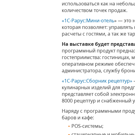
использоваться как на неболь
количеством точек продаж.
«1С-Рарус:Мини-отель
» — это 
которая позволяет: управлят
расчеты с гостями, а так же 
На выставке будет предста
программный продукт предназ
гостеприимства: гостиницах, мо
оперативном режиме обеспеч
администратора, службу брон
«1С-Рарус:Сборник рецептур»
кулинарных изделий для предп
представляет собой электрон
8000 рецептур и снабженный 
Наряду с программными проду
баров и кафе:
POS-системы;
стационарные и мобильны