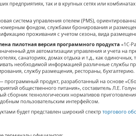
ших предприятиях, так и в крупных сетях или комбината
новая система управления отелем (PMS), ориентированн
ь номерным фондом, службами бронирования и размеще
тарификацию проживания с учетом сезона, вида размещен
влена пилотная версия программного продукта
«1С-Р
наченный для автоматизации управления и учета на пр
телях, санаториях, домах отдыха и т.д., как одиночных, 
ивать необходимой информацией различные службы пре
ирования, службу размещения, рестораны, бухгалтерию.
— программный продукт, разработанный на основе «Сбо
риятий общественного питания», составитель Л.Е. Гол
ный сборник технологических нормативов приготовлени
удобным пользовательским интерфейсом.
ктами будет представлен широкий спектр
торгового об
е терминалы официантов;