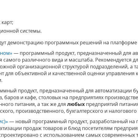
;
 карт;
ионной системы.
ут демонстрацию программных решений на платформе 
аном»
— программный продукт, предназначенный для ав
я самого различного вида и масштаба. Рекомендуется д
ожной организационной структурой подразделений, а т
т для объективной и качественной оценки управления 
.
мный продукт, предназначенный для автоматизации бу
в, баров и кафе, столовых на предприятиях производств
ного питания, а так же для
любых
предприятий питания
кого, производственного, бухгалтерского и налогового 
ис)»
— новый программный продукт, разработанный на 
атизации продаж товаров и блюд посетителям предприя
 спроектировано с использованием самых современных 