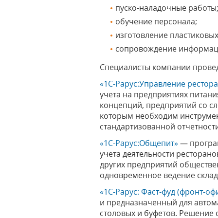
пуско-наладочные работы
обучение персонала;
изготовление пластиковых
сопровождение информац
Специалисты компании провед
«1С-Рарус:Управление рестор
учета на предприятиях питани
концепций, предприятий со сл
которым необходим инструмен
стандартизованной отчетности
«1С-Рарус:Общепит»
— програм
учета деятельности ресторано
других предприятий обществен
одновременное ведение складс
«1С-Рарус: Фаст-фуд (фронт-оф
и предназначенный для автом
столовых и буфетов. Решение