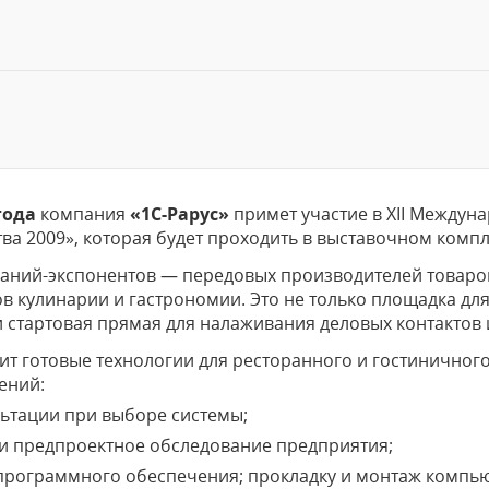
года
компания
«1С-Рарус»
примет участие в XII Междун
ва 2009», которая будет проходить в выставочном компл
мпаний-экспонентов — передовых производителей товаро
ов кулинарии и гастрономии. Это не только площадка д
 стартовая прямая для налаживания деловых контактов
т готовые технологии для ресторанного и гостиничног
ений:
ьтации при выборе системы;
ли предпроектное обследование предприятия;
программного обеспечения; прокладку и монтаж компью