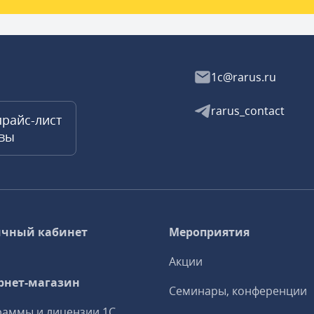
1c@rarus.ru
rarus_contact
прайс-лист
квы
чный кабинет
Мероприятия
Акции
рнет-магазин
Семинары, конференции
аммы и лицензии 1С