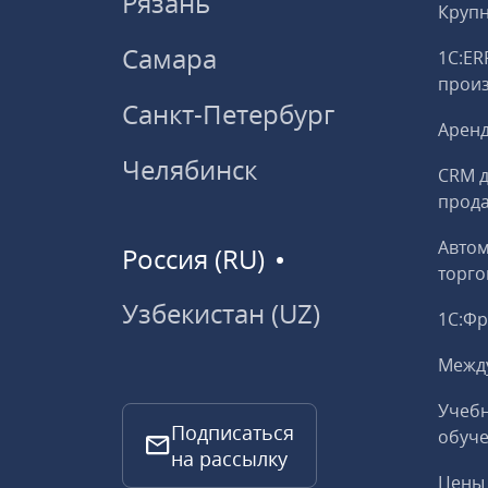
Рязань
Круп
Самара
1С:ER
прои
Санкт-Петербург
Аренд
Челябинск
CRM д
прод
Авто
Россия (RU)
торго
Узбекистан (UZ)
1С:Ф
Межд
Учебн
Подписаться
обуче
на рассылку
Цены 