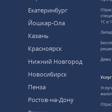
Екатеринбург
Отрас
спец
Йошкар-Ола
1С и 
Литер
Казань
Беспл
Красноярск
решен
Демо 
Нижний Новгород
Новосибирск
Услу
Пенза
Услуг
малог
Ростов-на-Дону
Отрас