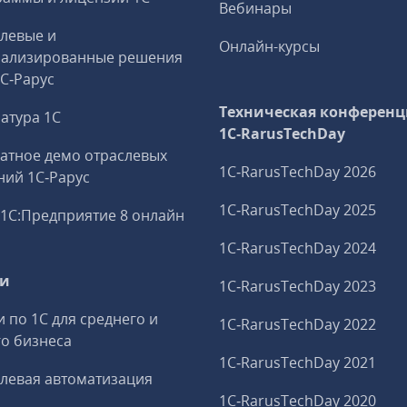
Вебинары
левые и
Онлайн-курсы
иализированные решения
1С‑Рарус
Техническая конференц
атура 1С
1C‑RarusTechDay
атное демо отраслевых
1C‑RarusTechDay 2026
ий 1С‑Рарус
1C‑RarusTechDay 2025
1С:Предприятие 8 онлайн
1C‑RarusTechDay 2024
ги
1C‑RarusTechDay 2023
и по 1С для среднего и
1C‑RarusTechDay 2022
о бизнеса
1C‑RarusTechDay 2021
левая автоматизация
1C‑RarusTechDay 2020