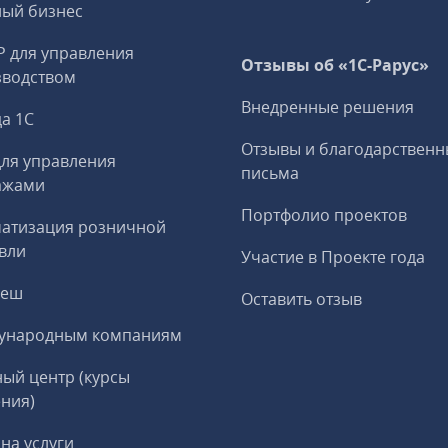
ный бизнес
P для управления
Отзывы об «1С-Рарус»
зводством
Внедренные решения
а 1С
Отзывы и благодарственн
ля управления
письма
ажами
Портфолио проектов
матизация розничной
вли
Участие в Проекте года
реш
Оставить отзыв
ународным компаниям
ый центр (курсы
ния)
на услуги