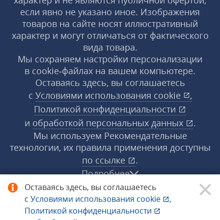
характер и не являются публичной офертой,
если явно не указано иное. Изображения
товаров на сайте носят иллюстративный
характер и могут отличаться от фактического
вида товара.
Мы сохраняем настройки персонализации
в cookie‑файлах на вашем компьютере.
Оставаясь здесь, вы соглашаетесь
с
Условиями использования
cookie
,
Политикой конфиденциальности
и
обработкой персональных данных
.
Мы используем Рекомендательные
технологии, их правила применения доступны
по ссылке
.
Подробнее
Оставаясь здесь, вы соглашаетесь
с
Условиями использования
cookie
,
© 1998−2026 «1С‑Рарус» ®. Все права
Политикой конфиденциальности
защищены.