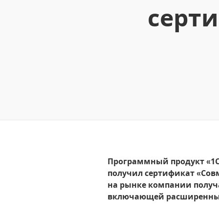
серт
Программный продукт «1C
получил сертификат «Совм
на рынке компании получа
включающей расширенный