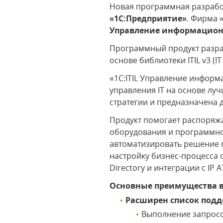
Новая программная разрабо
«1С:Предприятие»
. Фирма 
Управление информацион
Программный продукт разра
основе библиотеки ITIL v3 (I
«1C:ITIL Управление инфор
управления IT на основе лу
стратегии и предназначена 
Продукт помогает распоряжа
оборудования и программно
автоматизировать решение 
настройку бизнес-процесса 
Directory и интеграции с IP А
Основные преимущества в
Расширен список подде
Выполнение запросов