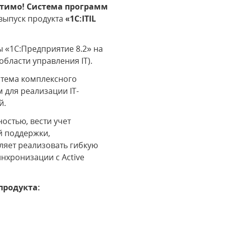
тимо! Система программ
выпуск продукта
«1C:ITIL
 «1С:Предприятие 8.2» на
 области управления IT).
стема комплексного
 для реализации IT-
й.
остью, вести учет
й поддержки,
ляет реализовать гибкую
нхронизации с Active
продукта: