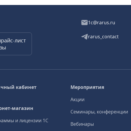
1c@rarus.ru
rarus_contact
прайс-лист
квы
чный кабинет
Мероприятия
Акции
рнет-магазин
Семинары, конференции
аммы и лицензии 1С
Вебинары