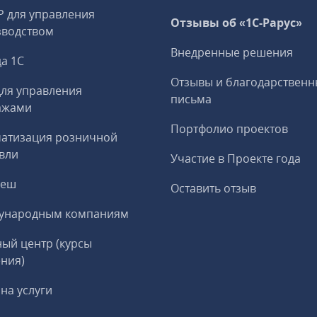
P для управления
Отзывы об «1С-Рарус»
зводством
Внедренные решения
а 1С
Отзывы и благодарственн
ля управления
письма
ажами
Портфолио проектов
матизация розничной
вли
Участие в Проекте года
реш
Оставить отзыв
ународным компаниям
ый центр (курсы
ния)
на услуги