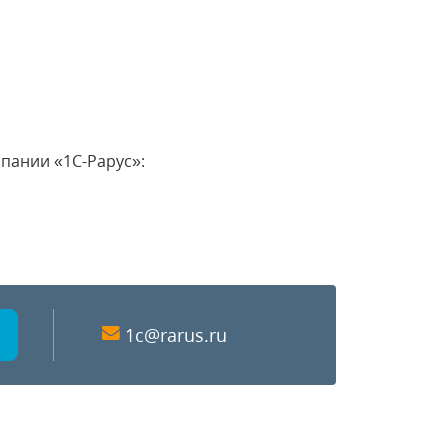
пании «1С-Рарус»:
1c@rarus.ru