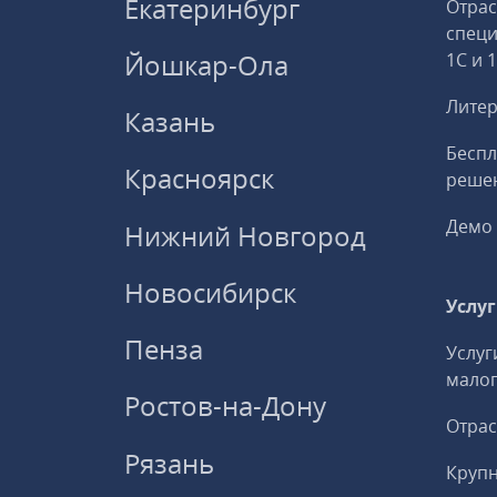
Екатеринбург
Отрас
спец
Йошкар-Ола
1С и 
Литер
Казань
Беспл
Красноярск
решен
Демо 
Нижний Новгород
Новосибирск
Услу
Пенза
Услуг
малог
Ростов-на-Дону
Отрас
Рязань
Круп