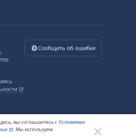
Сообщить об ошибке
,
тер
ваясь
ьности
здесь, вы соглашаетесь с
Условиями
нных
.
Мы используем