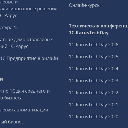
левые и
Онлайн-курсы
иализированные решения
1С‑Рарус
Техническая конференц
атура 1С
1C‑RarusTechDay
атное демо отраслевых
1C‑RarusTechDay 2026
ий 1С‑Рарус
1C‑RarusTechDay 2025
1С:Предприятие 8 онлайн
1C‑RarusTechDay 2024
ги
1C‑RarusTechDay 2023
и по 1С для среднего и
1C‑RarusTechDay 2022
о бизнеса
1C‑RarusTechDay 2021
левая автоматизация
1C‑RarusTechDay 2020
ный бизнес