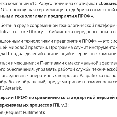
тка компании «1С-Рарус» получила сертификат
«Совмес
«1С», проводящая сертификацию, одобрила совместный 
ными технологиями предприятия ПРОФ»
.
ботан в среде современной технологической платформы
T Infrastructure Library — библиотека передового опыта в
мационными технологиями предприятия ПРОФ» — это си
чшей мировой практики. Программа служит инструментом
для IT-подразделений организаций и сервисных компани
ться имеющимися IT-активами с максимальной эфективн
го обеспечения, управлять работой службы техническо
повседневных оперативных вопросов. Разработка позво
обработки обращений, предусматривает возможности си
ТС Asterisk.
ерсии ПРОФ по сравнению со стандартной версией 
рживаемых процессов ITIL v.3:
 (Request Fulfilment);