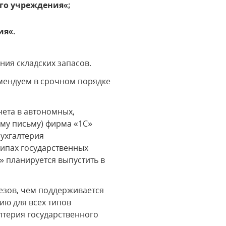
ого учреждения«;
ия«.
ия складских запасов.
мендуем в срочном порядке
чета в автономных,
му письму) фирма «1С»
ухгалтерия
типах государственных
» планируется выпустить в
резов, чем поддерживается
ию для всех типов
лтерия государственного