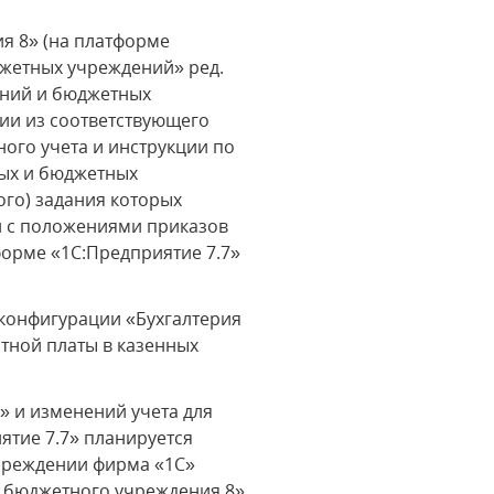
я 8» (на платформе
джетных учреждений» ред.
дений и бюджетных
ии из соответствующего
ого учета и инструкции по
ных и бюджетных
го) задания которых
ии с положениями приказов
тформе «1С:Предприятие 7.7»
 конфигурации «Бухгалтерия
тной платы в казенных
 и изменений учета для
тие 7.7» планируется
учреждении фирма «1С»
 бюджетного учреждения 8»,