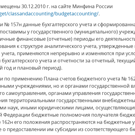
ещены 30.12.2010 г. на сайте Минфина России
dget/classandaccounting/budgetaccounting/
.
ии № 157н данные бухгалтерского учета и сформированна
поставимы у государственного (муниципального) учрежд
зличные финансовые (отчетные) периоды его деятельност
бования к структуре аналитического учета, утвержденны
м учета, применяются непрерывно и изменяются при ус
 бухгалтерского учета и отчетности за отчетный, текущ
 год и плановый период).
ии по применению Плана счетов бюджетного учета № 16
нными учреждениями, но и органами государственной в
ого самоуправления, органами управления государств
ения территориальными государственными внебюджетн
ми наук, иными юридическими лицами, осуществляющи
ой Федерации бюджетные полномочия получателя бюджет
№ 162н его положения распространяются на бюджетные 
е о предоставлении им субсидии из соответствующего 