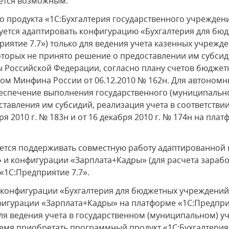
яется возможным.
 продукта «1С:Бухгалтерия государственного учреждени
уется адаптировать конфигурацию «Бухгалтерия для бю
приятие 7.7») только для ведения учета казенных учреж
торых не принято решение о предоставлении им субсид
Российской Федерации, согласно плану счетов бюджетн
зом Минфина России от 06.12.2010 № 162н. Для автоном
еспечение выполнения государственного (муниципально
ставления им субсидий, реализация учета в соответств
я 2010 г. № 183н и от 16 декабря 2010 г. № 174н на пла
уется поддерживать совместную работу адаптированной
и конфигурации «Зарплата+Кадры» (для расчета зарабо
«1С:Предприятие 7.7».
конфигурации «Бухгалтерия для бюджетных учреждений»
фигурации «Зарплата+Кадры» на платформе «1С:Предприя
 Для ведения учета в государственном (муниципальном) 
ремя приобретать программный продукт «1С:Бухгалтерия