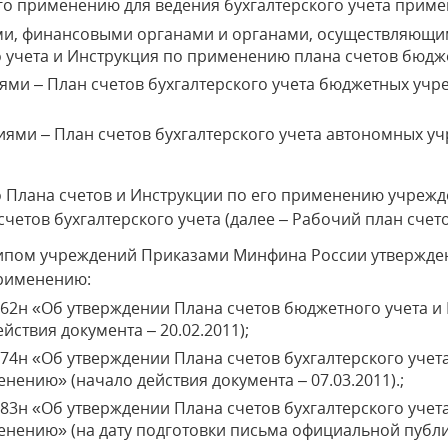
о применению для ведения бухгалтерского учета приме
и, финансовыми органами и органами, осуществляющим
 учета и Инструкция по применению плана счетов бюдже
и – План счетов бухгалтерского учета бюджетных учре
ми – План счетов бухгалтерского учета автономных уч
о Плана счетов и Инструкции по его применению учрежд
четов бухгалтерского учета (далее – Рабочий план счето
типом учреждений Приказами Минфина России утвержде
применению:
 162н «Об утверждении Плана счетов бюджетного учета и
ствия документа – 20.02.2011);
 174н «Об утверждении Плана счетов бухгалтерского уч
нению» (начало действия документа – 07.03.2011).;
 183н «Об утверждении Плана счетов бухгалтерского уче
енению» (на дату подготовки письма официальной публи