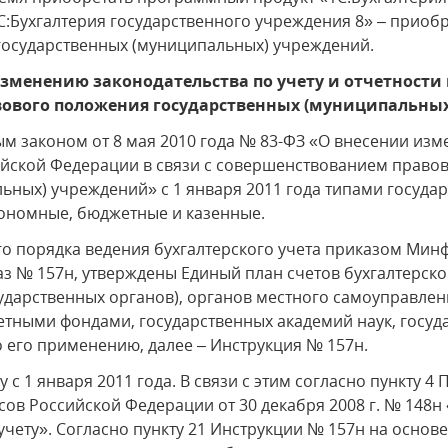
С:Бухгалтерия государственного учреждения 8» – приобр
государственных (муниципальных) учреждений.
зменению законодательства по учету и отчетности в
ового положения государственных (муниципальны
ым законом от 8 мая 2010 года № 83-ФЗ «О внесении из
ийской Федерации в связи с совершенствованием право
ьных) учреждений» с 1 января 2011 года типами госуд
ономные, бюджетные и казенные.
го порядка ведения бухгалтерского учета приказом Минф
каз № 157н, утверждены Единый план счетов бухгалтерско
сударственных органов), органов местного самоуправлен
тными фондами, государственных академий наук, госуд
 его применению, далее – Инструкция № 157н.
 с 1 января 2011 года. В связи с этим согласно пункту 4
ов Российской Федерации от 30 декабря 2008 г. № 148н
чету». Согласно пункту 21 Инструкции № 157н на основе