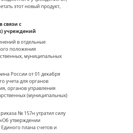
етать этот новый продукт,
 связи с
х) учреждений
менений в отдельные
вого положения
арственных, муниципальных
ина России от 01 декабря
го учета для органов
ия, органов управления
арственных (муниципальных)
 Приказа № 157н утратил силу
 «Об утверждении
 Единого плана счетов и