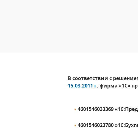
В соответствии с решени
15.03.2011 г
. фирма «1С» п
4601546033369 «1С:Пр
4601546023780 »1С:Бух