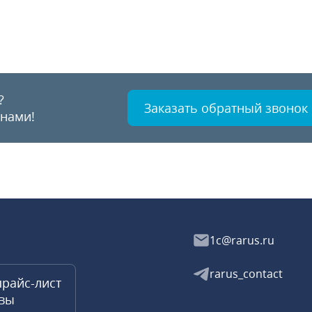
?
Заказать обратный звонок
 нами!
1c@rarus.ru
rarus_contact
прайс-лист
квы