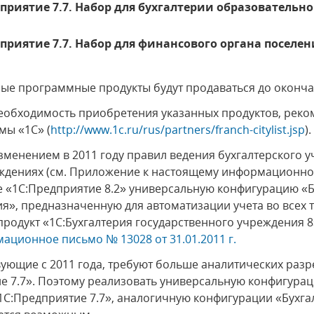
дприятие 7.7. Набор для бухгалтерии образовательн
дприятие 7.7. Набор для финансового органа поселен
ые программные продукты будут продаваться до окончан
обходимость приобретения указанных продуктов, реко
мы «1С» (
http://www.1c.ru/rus/partners/franch-citylist.jsp
).
зменением в 2011 году правил ведения бухгалтерского у
ждениях (см. Приложение к настоящему информационно
е «1С:Предприятие 8.2» универсальную конфигурацию «Б
я», предназначенную для автоматизации учета во всех 
одукт «1С:Бухгалтерия государственного учреждения 8
ационное письмо № 13028 от 31.01.2011 г.
вующие с 2011 года, требуют больше аналитических раз
 7.7». Поэтому реализовать универсальную конфигурац
С:Предприятие 7.7», аналогичную конфигурации «Бухга