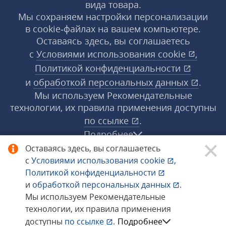
вида товара.
Мы сохраняем настройки персонализации
в cookie‑файлах на вашем компьютере.
Оставаясь здесь, вы соглашаетесь
с
Условиями использования
cookie
,
Политикой конфиденциальности
и
обработкой персональных данных
.
Мы используем Рекомендательные
технологии, их правила применения доступны
по ссылке
.
Подробнее
Оставаясь здесь, вы соглашаетесь
с
Условиями использования
cookie
,
© 1998−2026 «1С‑Рарус» ®. Все права
Политикой конфиденциальности
защищены.
и
обработкой персональных данных
.
Мы используем Рекомендательные
технологии, их правила применения
Сообщить об ошибке
доступны
по ссылке
.
Подробнее