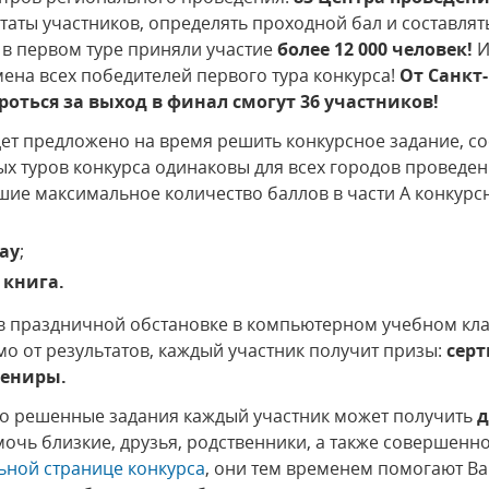
аты участников, определять проходной бал и составлять
о в первом туре приняли участие
более 12 000 человек!
И
ена всех победителей первого тура конкурса!
От Санкт
роться за выход в финал смогут 36 участников!
ет предложено на время решить конкурсное задание, сос
ных туров конкурса одинаковы для всех городов проведе
шие максимальное количество баллов в части А конкурс
ay
;
 книга.
 в праздничной обстановке в компьютерном учебном кла
мо от результатов, каждый участник получит призы:
сер
вениры.
о решенные задания каждый участник может получить
д
мочь близкие, друзья, родственники, а также совершенн
ьной странице конкурса
, они тем временем помогают Ва