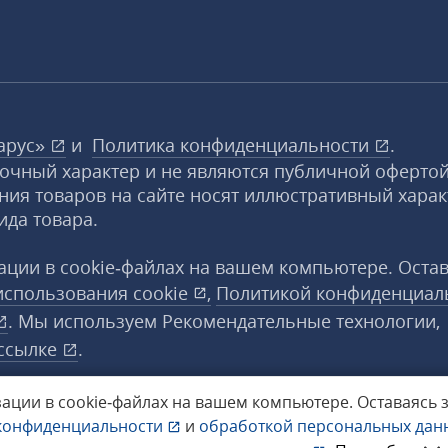
арус»
и
Политика конфиденциальности
.
вочный характер и не являются публичной офертой
ния товаров на сайте носят иллюстративный харак
ида товара.
ции в cookie‑файлах на вашем компьютере. Оста
использования
cookie
,
Политикой конфиденциал
. Мы используем Рекомендательные технологии,
ссылке
.
ации в cookie‑файлах на вашем компьютере.
Оставаясь 
конфиденциальности
и
обработкой персональных да
а защищены.