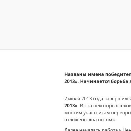
Названы имена победител
2013». Начинается борьба 
2 июля 2013 года завершилс
2013»
. Из-за некоторых тех
многим участникам перепров
отложены «на потом».
Далее началась работа у Це