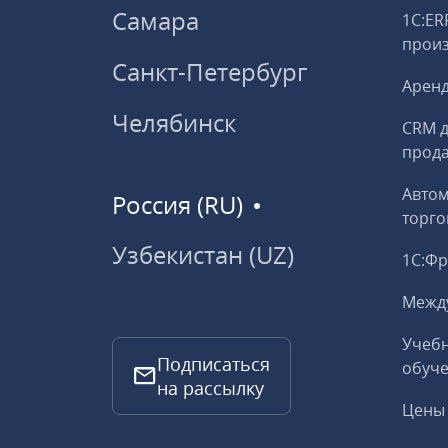
Самара
1С:ER
прои
Санкт-Петербург
Аренд
Челябинск
CRM д
прод
Авто
Россия (RU)
торго
Узбекистан (UZ)
1С:Ф
Межд
Учебн
Подписаться
обуче
на рассылку
Цены 