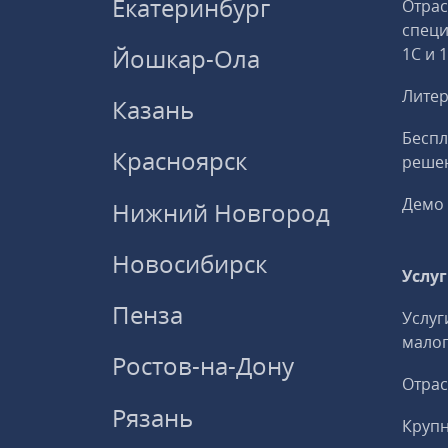
Екатеринбург
Отрас
спец
Йошкар-Ола
1С и 
Литер
Казань
Беспл
Красноярск
решен
Демо 
Нижний Новгород
Новосибирск
Услу
Пенза
Услуг
малог
Ростов-на-Дону
Отрас
Рязань
Круп