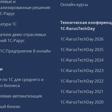
левые и
Онлайн-курсы
иализированные решения
1С‑Рарус
Техническая конференц
атура 1С
1C‑RarusTechDay
атное демо отраслевых
1C‑RarusTechDay 2026
ий 1С‑Рарус
1C‑RarusTechDay 2025
1С:Предприятие 8 онлайн
1C‑RarusTechDay 2024
ги
1C‑RarusTechDay 2023
и по 1С для среднего и
1C‑RarusTechDay 2022
о бизнеса
1C‑RarusTechDay 2021
левая автоматизация
1C‑RarusTechDay 2020
ный бизнес