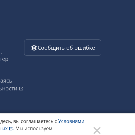
Сообщить об ошибке
,
тер
ваясь
ьности
здесь, вы соглашаетесь с
Условиями
нных
.
Мы используем