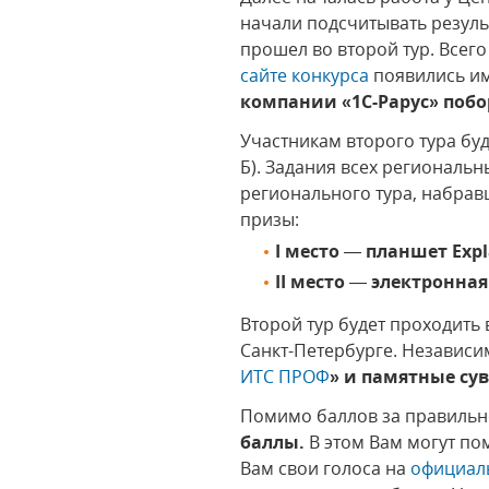
начали подсчитывать результ
прошел во второй тур. Всег
сайте конкурса
появились им
компании «1С-Рарус» побо
Участникам второго тура буд
Б). Задания всех региональ
регионального тура, набрав
призы:
I место
—
планшет Expl
II место
—
электронная
Второй тур будет проходить
Санкт-Петербурге. Независи
ИТС ПРОФ
» и памятные су
Помимо баллов за правильн
баллы.
В этом Вам могут по
Вам свои голоса на
официал