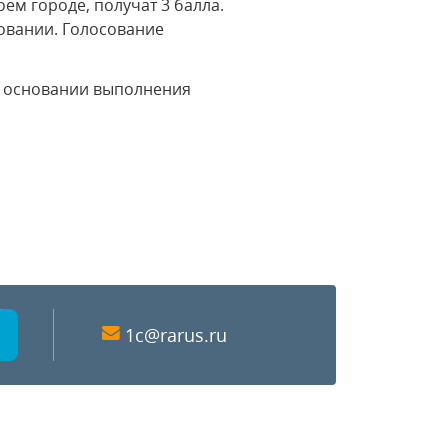
ем городе, получат 3 балла.
осовании. Голосование
а основании выполнения
1c@rarus.ru