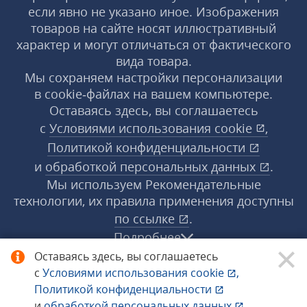
если явно не указано иное. Изображения
товаров на сайте носят иллюстративный
характер и могут отличаться от фактического
вида товара.
Мы сохраняем настройки персонализации
в cookie‑файлах на вашем компьютере.
Оставаясь здесь, вы соглашаетесь
с
Условиями использования
cookie
,
Политикой конфиденциальности
и
обработкой персональных данных
.
Мы используем Рекомендательные
технологии, их правила применения доступны
по ссылке
.
Подробнее
Оставаясь здесь, вы соглашаетесь
с
Условиями использования
cookie
,
© 1998−2026 «1С‑Рарус» ®. Все права
Политикой конфиденциальности
защищены.
и
обработкой персональных данных
.