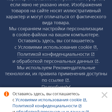
если явно не указано иное. Изображения
товаров на сайте носят иллюстративный
характер и могут отличаться от фактического
вида товара.
Мы сохраняем настройки персонализации
в cookie‑файлах на вашем компьютере.
Оставаясь здесь, вы соглашаетесь
с
Условиями использования
cookie
,
Политикой конфиденциальности
и
обработкой персональных данных
.
Мы используем Рекомендательные
технологии, их правила применения доступны
по ссылке
.
Подробнее
Оставаясь здесь, вы соглашаетесь
с
Условиями использования
cookie
,
© 1998−2026 «1С‑Рарус» ®. Все права
Политикой конфиденциальности
защищены.
и
обработкой персональных данных
.