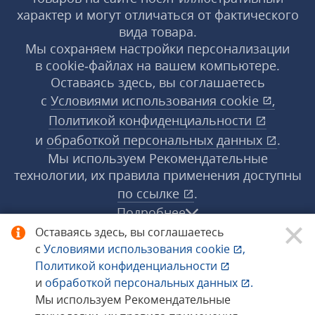
характер и могут отличаться от фактического
вида товара.
Мы сохраняем настройки персонализации
в cookie‑файлах на вашем компьютере.
Оставаясь здесь, вы соглашаетесь
с
Условиями использования
cookie
,
Политикой конфиденциальности
и
обработкой персональных данных
.
Мы используем Рекомендательные
технологии, их правила применения доступны
по ссылке
.
Подробнее
Оставаясь здесь, вы соглашаетесь
с
Условиями использования
cookie
,
© 1998−2026 «1С‑Рарус» ®. Все права
Политикой конфиденциальности
защищены.
и
обработкой персональных данных
.
Мы используем Рекомендательные